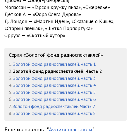
Дробез — «Обед»(юмореска)
8/Пушкин А.С. - Маленькие трагедии
Мопассан — «Гарсон кружку пива», «Ожерелье»
Каменный гость
34:21
Детков А. — «Фора Олега Дурова»
Моцарт и Сальери
19:51
Д. Лондон — «Мартин Иден», «Сказание о Кише»,
«Старый плешак», «Шутка Порпортука»
Пир во время чумы
17:16
Орруэл — «Скотный хутор»
Скупой рыцарь
11:41
8/Пушкин А.С. - Пиковая дама
Серия «Золотой фонд радиоспектаклей»
Пиковая дама (Часть 1)
59:23
1.
Золотой фонд радиоспектаклей. Часть 1
2.
Золотой фонд радиоспектаклей. Часть 2
Пиковая дама (Часть 2)
1:01:07
3.
Золотой фонд радиоспектаклей. Часть 3
8/Салтыков-Щедрин - Господа Головлевы
4.
Золотой фонд радиоспектаклей. Часть 4
Господа Головлевы (часть 1)
24:20
5.
Золотой фонд радиоспектаклей. Часть 5
6.
Золотой фонд радиоспектаклей. Часть 6
Господа Головлевы (часть 2)
22:29
7.
Золотой фонд радиоспектаклей. Часть 7
8.
Золотой фонд радиоспектаклей. Часть 8
Господа Головлевы (часть 3)
24:41
Господа Головлевы (часть 4)
25:04
Еще из раздела "
Аудиоспектакли
"