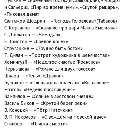
Пушкин — «Каменный гость»(В.С.Высоцкий), «Моцарт
Часть 10 - 12.07.2002
14:01
и Сальери», «Пир во время чумы», «Скупой рыцарь»,
«Пиковая дама»
Часть 11 - 15.07.2002
14:00
Салтыков-Щедрин — «Господа Головлёвы»(Табаков)
Часть 12 - 16.07.2002
13:52
С. Кирсанов — «Сказание про царя Макса Емельяна»
С. Довлатов — «Чемодан»
Часть 13 - 17.07.2002
14:01
Е. Томстон — «Боевой конёк»
Стругацкие — «Трудно быть богом»
Часть 14 - 18.07.2002
14:01
Т. Дилан — «Портрет художника в щенячестве»
Часть 15 - 19.07.2002
14:02
Хемингуэй — «Недолгое счастье Френсиса»
Чернышова — «Романс для двух голосов»
Часть 16 - 22.07.2002
14:01
Шварц — «Тень», «Дракон»
Булгаков — «Площадь на колёсах», «Воспаление
Часть 17 - 23.07.2002
14:00
мозгов», «Неделя просвящения»
Часть 18 - 24.07.2002
14:02
Вампилов — «Солнце в аистовом гнезде»
Василь Быков — «Крутой берег реки»
Часть 19 - 25.07.2002
14:04
В. Конецкй — «Пётр Ниточкин»
В. П. Некрасов — «С вождём на Невской даче»
Часть 20 - 26.07.2002
14:01
Стинберг — «Пляска смерти»