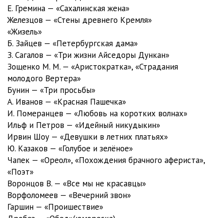
Е. Гремина — «Сахалинская жена»
Предрассветный час
33:16
Железцов — «Стены древнего Кремля»
7/Ричард Бах - Чайка по имени Джонатан Ливингстон
«Жизель»
Ричард Бах - Чайка по имени Джонатан Ливингстон 1
08:26
Б. Зайцев — «Петербургская дама»
З. Сагалов — «Три жизни Айседоры Дункан»
Ричард Бах - Чайка по имени Джонатан Ливингстон 2
09:34
Зощенко М. М. — «Аристократка», «Страдания
Ричард Бах - Чайка по имени Джонатан Ливингстон 3
08:16
молодого Вертера»
Бунин — «Три просьбы»
Ричард Бах - Чайка по имени Джонатан Ливингстон 4
15:53
А. Иванов — «Красная Пашечка»
И. Померанцев — «Любовь на коротких волнах»
Ричард Бах - Чайка по имени Джонатан Ливингстон 5
09:23
Ильф и Петров — «Идейный никудыкин»
Ричард Бах - Чайка по имени Джонатан Ливингстон 6
14:19
Ирвин Шоу — «Девушки в летних платьях»
Ю. Казаков — «Голубое и зелёное»
Ричард Бах - Чайка по имени Джонатан Ливингстон 7
08:35
Чапек — «Ореол», «Похождения брачного афериста»,
8/Петр Ильич Чайковский - Евгений Онегин
«Поэт»
Воронцов В. — «Все мы не красавцы»
Евгений Онегин (Часть 1)
43:29
Ворфоломеев — «Вечерний звон»
Евгений Онегин (Часть 2)
1:09:35
Гаршин — «Проишествие»