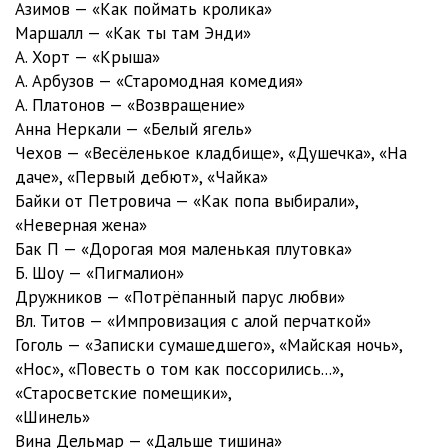
Часть 21 - 29.07.2002
14:00
Азимов — «Как поймать кролика»
Маршалл — «Как ты там Энди»
Часть 22 - 30.07.2002
13:59
А. Хорт — «Крыша»
А. Арбузов — «Старомодная комедия»
Часть 23 - 31.07.2002
14:02
А. Платонов — «Возвращение»
Часть 24 - 01.08.2002
14:01
Анна Неркали — «Белый ягель»
Чехов — «Весёленькое кладбище», «Душечка», «На
Часть 25 - 02.08.2002
14:03
даче», «Первый дебют», «Чайка»
Байки от Петровича — «Как попа выбирали»,
Часть 26 - 05.08.2002
14:01
«Неверная жена»
Часть 27 - 06.08.2002
14:01
Бак П — «Дорогая моя маленькая плутовка»
Б. Шоу — «Пигмалион»
Часть 28 - 07.08.2002
14:01
Дружников — «Потрёпанный парус любви»
Вл. Титов — «Импровизация с алой перчаткой»
Часть 29 - 08.08.2002
14:00
Гоголь — «Записки сумашедшего», «Майская ночь»,
Часть 30 - 09.08.2002
13:59
«Нос», «Повесть о том как поссорились...»,
«Старосветские помещики»,
7/Предрассветный час
«Шинель»
Предрассветный час (титры)
01:18
Вина Дельмар — «Дальше тишина»