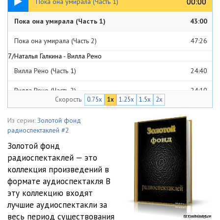
00:00
00:00
Пока она умирала (Часть 1)
7/Надежда Тушкина - Пока она умирала
Пока она умирала (Часть 1)
43:00
Пока она умирала (Часть 2)
47:26
7/Наталья Галкина - Вилла Рено
Вилла Рено (Часть 1)
24:40
Вилла Рено (Часть 2)
24:10
Скорость
0.75x
1x
1.25x
1.5x
2x
Вилла Рено (Часть 3)
24:37
Из серии:
Золотой фонд
Вилла Рено (Часть 4)
24:14
радиоспектаклей #2
Золотой фонд
Вилла Рено (Часть 5)
25:09
радиоспектаклей — это
7/Павлов Олег - Карагандинские девятины
коллекция произведений в
Карагандинские девятины 1
25:02
формате аудиоспектакля В
эту коллекцию входят
Карагандинские девятины 2
24:36
лучшие аудиоспектакли за
весь период существования
Карагандинские девятины 3
24:42