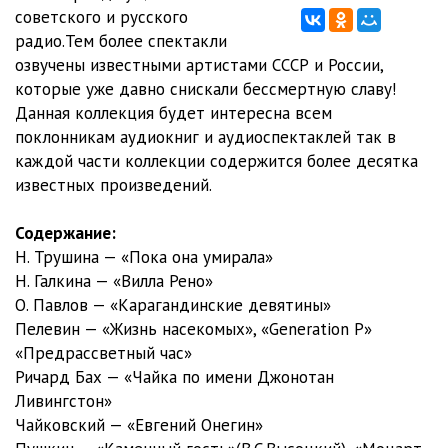
советского и русского
Карагандинские девятины 4
24:40
радио.Тем более спектакли
озвучены известными артистами СССР и России,
7/Пелевин Виктор - Жизнь насекомых
которые уже давно снискали бессмертную славу!
Часть 01 - 01.07.2002
14:00
Данная коллекция будет интересна всем
поклонникам аудиокниг и аудиоспектаклей так в
Часть 02 - 02.07.2002
13:58
каждой части коллекции содержится более десятка
Часть 03 - 03.07.2002
13:59
известных произведений.
Часть 04 - 04.07.2002
13:59
Содержание:
Н. Трушина — «Пока она умирала»
Часть 05 - 05.07.2002
14:00
Н. Галкина — «Вилла Рено»
Часть 06 - 08.07.2002
13:59
О. Павлов — «Карагандинские девятины»
Пелевин — «Жизнь насекомых», «Generation P»
Часть 07 - 09.07.2002
14:01
«Предрассветный час»
Ричард Бах — «Чайка по имени Джонотан
Часть 08 - 10.07.2002
12:40
Ливингстон»
Часть 09 - 11.07.2002
14:00
Чайковский — «Евгений Онегин»