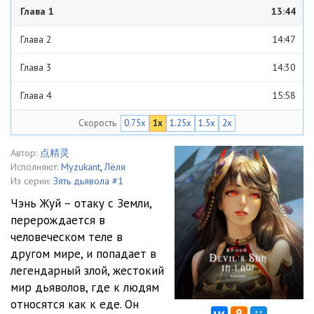
Глава 1
13:44
Глава 2
14:47
Глава 3
14:30
Глава 4
15:58
Скорость
0.75x
1x
1.25x
1.5x
2x
Глава 5
15:31
Глава 6
14:08
Автор:
点精灵
Исполняют:
Myzukant
,
Лёля
Глава 7
17:18
Из серии:
Зять дьявола #1
Чэнь Жуй – отаку с Земли,
Глава 8
15:14
перерождается в
человеческом теле в
Глава 9
14:56
другом мире, и попадает в
Глава 10
14:36
легендарный злой, жестокий
мир дьяволов, где к людям
Глава 11
15:03
относятся как к еде. Он