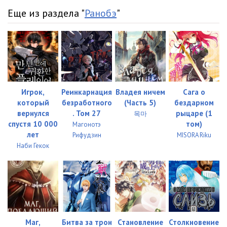
Еще из раздела "
Ранобэ
"
Игрок,
Реинкарнация
Владея ничем
Сага о
который
безработного
(Часть 5)
бездарном
вернулся
. Том 27
рыцаре (1
목마
спустя 10 000
том)
Магонотэ
лет
Рифудзин
MISORA Riku
Наби Гекок
Маг,
Битва за трон
Становление
Столкновение