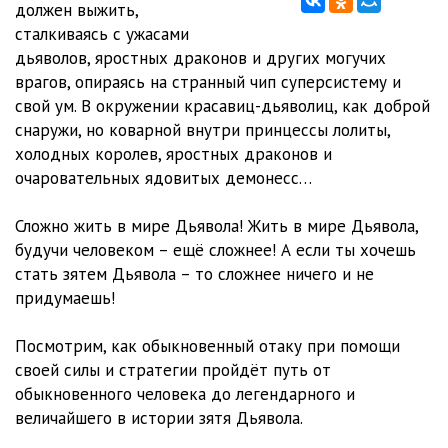
должен выжить,
Глава 12
16:17
сталкиваясь с ужасами
Глава 13
15:23
дьяволов, яростных драконов и других могучих
врагов, опираясь на странный чип суперсистему и
Глава 14
12:32
свой ум. В окружении красавиц-дьяволиц, как доброй
снаружи, но коварной внутри принцессы лолиты,
Глава 15
13:36
холодных королев, яростных драконов и
очаровательных ядовитых демонесс…
Сложно жить в мире Дьявола! Жить в мире Дьявола,
будучи человеком – ещё сложнее! А если ты хочешь
стать зятем Дьявола – то сложнее ничего и не
придумаешь!
Посмотрим, как обыкновенный отаку при помощи
своей силы и стратегии пройдёт путь от
обыкновенного человека до легендарного и
величайшего в истории зятя Дьявола.