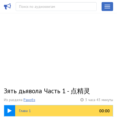
Зять дьявола Часть 1 - 点精灵
Из раздела
Ранобэ
3 часа 43 минуты
13:44
00:00
00:00
Глава 1