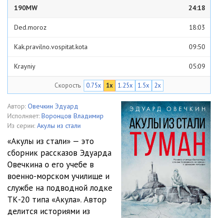
190MW
24:18
Ded.moroz
18:03
Kak.pravilno.vospitat.kota
09:50
Krayniy
05:09
Скорость
0.75x
1x
1.25x
1.5x
2x
Mezhdunarodniy.skandal
07:34
Surpriz
12:09
Автор:
Овечкин Эдуард
Исполняет:
Воронцов Владимир
Из серии:
Акулы из стали
«Акулы из стали» — это
сборник рассказов Эдуарда
Овечкина о его учебе в
военно-морском училище и
службе на подводной лодке
ТК-20 типа «Акула». Автор
делится историями из