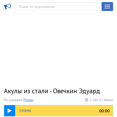
Акулы из стали - Овечкин Эдуард
Из раздела
Роман
1 час 17 минут
24:18
00:00
00:00
190MW