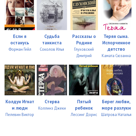
Если я
Судьба
Рассказы о
Теряя сына.
останусь
танкиста
Родине
Испорченное
детство
Форман Гейл
Соколов Илья
Глуховский
Дмитрий
Камата Сюзанна
Колдун Игнат
Стерва
Пятый
Берег любви,
и люди
ребенок
море разлуки
Коллинз Джеки
Пелевин Виктор
Лессинг Дорис
Шатрова Наталья