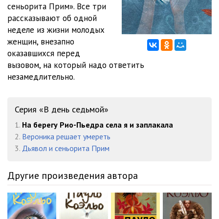
сеньорита Прим». Все три
рассказывают об одной
Na_beregu_Rio-Pedra_0012
27:28
неделе из жизни молодых
Na_beregu_Rio-Pedra_0013
24:39
женщин, внезапно
оказавшихся перед
Na_beregu_Rio-Pedra_0014
20:28
вызовом, на который надо ответить
незамедлительно.
Na_beregu_Rio-Pedra_0015
15:21
Na_beregu_Rio-Pedra_0016
15:09
Серия «В день седьмой»
Na_beregu_Rio-Pedra_0017
13:58
1.
На берегу Рио-Пьедра села я и заплакала
Na_beregu_Rio-Pedra_0018
06:18
2.
Вероника решает умереть
3.
Дьявол и сеньорита Прим
Другие произведения автора