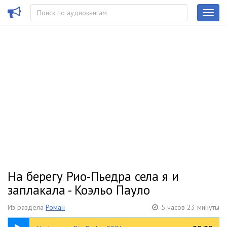
На берегу Рио-Пьедра села я и
заплакала - Коэльо Пауло
Из раздела
Роман
5 часов 23 минуты
07:10