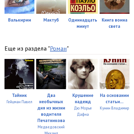
Валькирии
Мактуб
Одиннадцать
Книга воина
минут
света
Еще из раздела "
Роман
"
Тайник
Два
Крушение
На основании
необычных
надежд
статьи...
Гейцман Павел
дня из жизни
Дю Морье
Кунин Владимир
водителя
Дафна
Печатникова
Медведовский
Михаил