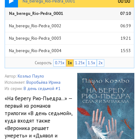
00:00
00:00
Na_beregu_Rio-Pedra_0001
Na_beregu_Rio-Pedra_0001
07:10
Na_beregu_Rio-Pedra_0002
06:39
Na_beregu_Rio-Pedra_0003
19:21
Na_beregu_Rio-Pedra_0004
15:53
Скорость
0.75x
1x
1.25x
1.5x
2x
Na_beregu_Rio-Pedra_0005
14:22
Na_beregu_Rio-Pedra_0006
20:32
Автор:
Коэльо Пауло
Исполняет:
Воробьёва Ирина
Na_beregu_Rio-Pedra_0007
19:27
Из серии:
В день седьмой #1
«На берегу Рио-Пьедра...» —
Na_beregu_Rio-Pedra_0008
20:38
первый из романов
трилогии «В день седьмой»,
Na_beregu_Rio-Pedra_0009
25:47
куда входят также
Na_beregu_Rio-Pedra_0010
24:13
«Вероника решает
умереть» и «Дьявол и
Na_beregu_Rio-Pedra_0011
25:39