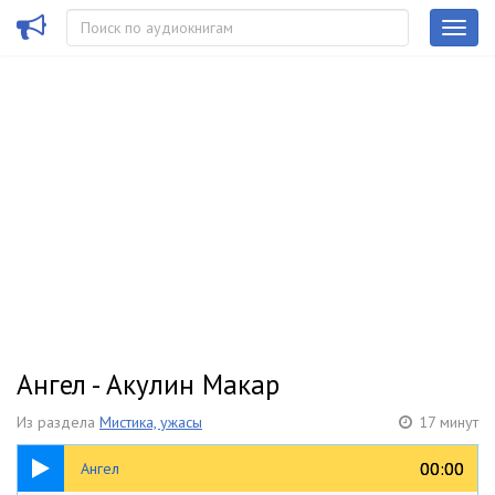
Ангел - Акулин Макар
Из раздела
Мистика, ужасы
17 минут
17:42
00:00
00:00
Ангел