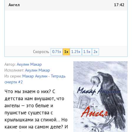
Ангел
17:42
Скорость
0.75x
1x
1.25x
1.5x
2x
Автор:
Акулин Макар
Исполняет:
Акулин Макар
Из серии:
Макар Акулин - Тетрадь
смерти #2
Что мы знаем о них? С
детства нам внушают, что
ангелы — это белые и
пушистые существа с
крылышками за спиной… Но
какие они на самом деле? И