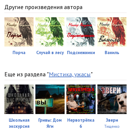
Другие произведения автора
Порча
Случай в лесу
Подснежники
Ваниль
Еще из раздела "
Мистика, ужасы
"
Школьная
Гривы: Дом
Нервотрёпка
Звери
экскурсия
Яги
6
Тищенко