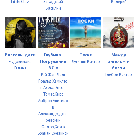
Litchi Claw
Завадский
Валерий
Василий
Власовы дети
Глубина.
Пески
Между
Погружение
ангелом и
Евдокимова
Лугинин Виктор
67-е
бесом
Галина
Рэй Жан,Даль
Глебов Виктор
Роальд,Хэмилто
н Алекс,Энсон
Томас,Бирс
Амброз,Анисимо
в
Александр,Дост
оевский
Федор,Ходж
Брайан,Бжезинск