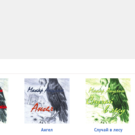
и
Ангел
Случай в лесу