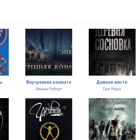
ы
Внутренняя комната
Дивное место
Эйкман Роберт
Гааг Мара