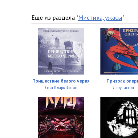
Еще из раздела "
Мистика, ужасы
"
Пришествие белого червя
Призрак опер
Смит Кларк Эштон
Леру Гастон