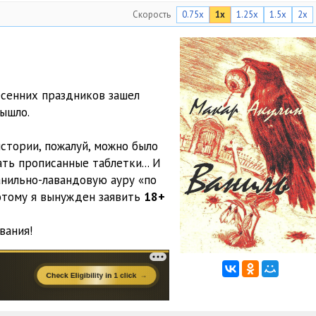
Скорость
0.75x
1x
1.25x
1.5x
2x
есенних праздников зашел
вышло.
стории, пожалуй, можно было
ть прописанные таблетки... И
анильно-лавандовую ауру «по
оэтому я вынужден заявить
18+
вания!