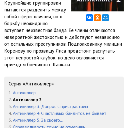
Крупнейшие группировки
02_06_Opera i bandity
23:55
пытаются разделить между
02_07_Opera i bandity
25:19
собой сферы влияния, но в
борьбу неожиданно
02_08_Opera i bandity
27:06
вступает неизвестная банда. Ее члены отличаются
невероятной жестокостью и действуют независимо
02_09_Opera i bandity
26:15
от остальных преступников. Подполковнику милиции
03_01_Fenomen ubiystva
25:27
Кореневу по прозвищу Лиса предстоит распутать
этот непростой клубок, но дело осложняется
03_02_Fenomen ubiystva
25:30
приездом боевиков с Кавказа.
03_03_Fenomen ubiystva
23:28
04_01_Nravy ugolovnoy sredy
21:32
Серия «Антикиллер»
1.
Антикиллер
04_02_Nravy ugolovnoy sredy
24:24
2.
Антикиллер 2
04_03_Nravy ugolovnoy sredy
20:24
3.
Антикиллер 3. Допрос с пристрастием
4.
Антикиллер 4. Счастливых бандитов не бывает
04_04_Nravy ugolovnoy sredy
22:50
5.
Антикиллер 5. За своего…
6.
Справедливость точно не отмеришь