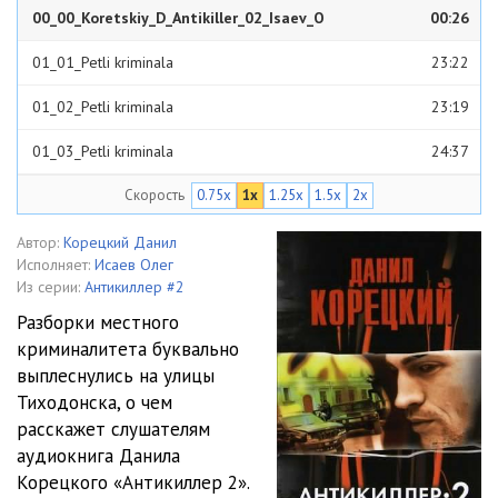
00_00_Koretskiy_D_Antikiller_02_Isaev_O
00:26
01_01_Petli kriminala
23:22
01_02_Petli kriminala
23:19
01_03_Petli kriminala
24:37
Скорость
0.75x
1x
1.25x
1.5x
2x
01_04_Petli kriminala
20:21
01_05_Petli kriminala
24:40
Автор:
Корецкий Данил
Исполняет:
Исаев Олег
02_01_Opera i bandity
24:52
Из серии:
Антикиллер #2
Разборки местного
02_02_Opera i bandity
23:41
криминалитета буквально
выплеснулись на улицы
02_03_Opera i bandity
23:10
Тиходонска, о чем
02_04_Opera i bandity
24:29
расскажет слушателям
аудиокнига Данила
02_05_Opera i bandity
26:09
Корецкого «Антикиллер 2».