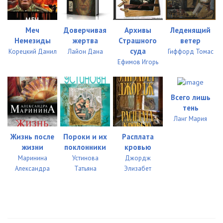
07_05_Likvidatsii
26:56
Меч
Доверчивая
Архивы
Леденящий
08_01_Ohota na ohotnikov
26:45
Немезиды
жертва
Страшного
ветер
суда
Корецкий Данил
Лайон Дана
Гиффорд Томас
08_02_Ohota na ohotnikov
28:04
Ефимов Игорь
08_03_Ohota na ohotnikov
27:43
08_04_Ohota na ohotnikov
26:17
Всего лишь
тень
08_05_Ohota na ohotnikov
26:08
Ланг Мария
08_06_Ohota na ohotnikov
26:45
Жизнь после
Пороки и их
Расплата
жизни
поклонники
кровью
09_01_Effekt bumeranga
25:54
Маринина
Устинова
Джордж
Александра
Татьяна
Элизабет
09_02_Effekt bumeranga
26:36
09_03_Effekt bumeranga
26:20
09_04_Effekt bumeranga
26:27