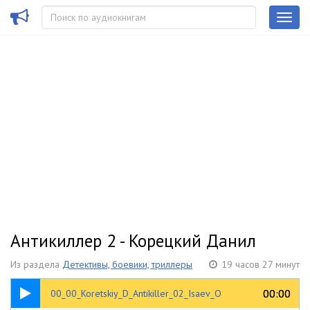
Антикиллер 2 - Корецкий Данил
Из раздела
Детективы, боевики, триллеры
19 часов 27 минут
00:26
00:00
00:00
00_00_Koretskiy_D_Antikiller_02_Isaev_O