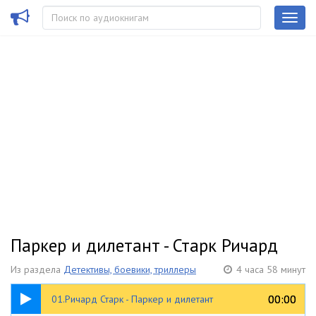
Паркер и дилетант - Старк Ричард
Из раздела
Детективы, боевики, триллеры
4 часа 58 минут
18:05
00:00
00:00
01.Ричард Старк - Паркер и дилетант