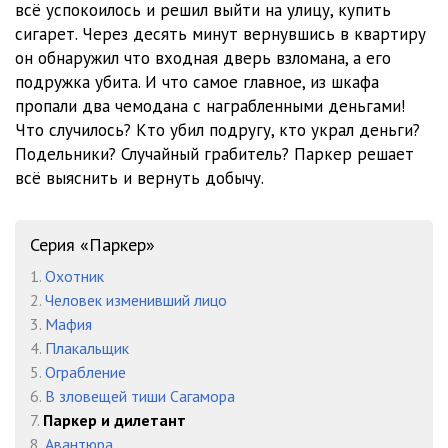
всё успокоилось и решил выйти на улицу, купить
12.Ричард Старк - Паркер и дилетант
27:31
сигарет. Через десять минут вернувшись в квартиру
13.Ричард Старк - Паркер и дилетант
09:28
он обнаружил что входная дверь взломана, а его
подружка убита. И что самое главное, из шкафа
14.Ричард Старк - Паркер и дилетант
19:26
пропали два чемодана с награбленными деньгами!
Что случилось? Кто убил подругу, кто украл деньги?
15.Ричард Старк - Паркер и дилетант
13:22
Подельники? Случайный грабитель? Паркер решает
16.Ричард Старк - Паркер и дилетант
14:36
всё выяснить и вернуть добычу.
17.Ричард Старк - Паркер и дилетант
08:53
Серия «Паркер»
18.Ричард Старк - Паркер и дилетант
21:29
1.
Охотник
19.Ричард Старк - Паркер и дилетант
23:21
2.
Человек изменивший лицо
3.
Мафия
4.
Плакальщик
5.
Ограбление
6.
В зловещей тиши Сагамора
7.
Паркер и дилетант
8.
Авантюра