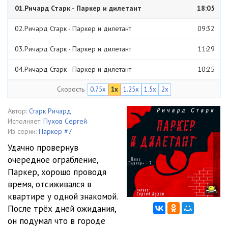
01.Ричард Старк - Паркер и дилетант
18:05
02.Ричард Старк - Паркер и дилетант
09:32
03.Ричард Старк - Паркер и дилетант
11:29
04.Ричард Старк - Паркер и дилетант
10:25
Скорость
0.75x
1x
1.25x
1.5x
2x
05.Ричард Старк - Паркер и дилетант
15:34
06.Ричард Старк - Паркер и дилетант
13:40
Автор:
Старк Ричард
Исполняет:
Пухов Сергей
07.Ричард Старк - Паркер и дилетант
16:56
Из серии:
Паркер #7
Удачно провернув
08.Ричард Старк - Паркер и дилетант
17:02
очередное ограбление,
Паркер, хорошо проводя
09.Ричард Старк - Паркер и дилетант
19:26
время, отсиживался в
10.Ричард Старк - Паркер и дилетант
14:36
квартире у одной знакомой.
После трёх дней ожидания,
11.Ричард Старк - Паркер и дилетант
13:42
он подумал что в городе