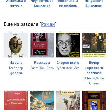
Анжелика в
Неукротимая
Анжелика и
Искушение
мятеже
Анжелика
ее любовь
Анжелики
Еще из раздела "
Роман
"
Идеаль
Рассказы
Скорее всего
Вечер
короткого
Бегбедер
Сартр Жан-Поль
Рубинштейн Лев
рассказа
Фредерик
О. Генри,Ликок
Стивен