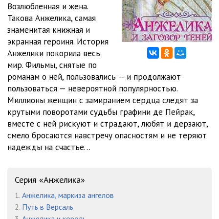
Возлюбленная и жена.
Такова Анжелика, самая
09-3
1:00:52
знаменитая книжная и
09-4
1:02:22
экранная героиня. История
Анжелики покорила весь
мир. Фильмы, снятые по
романам о ней, пользовались — и продолжают
пользоваться — невероятной популярностью.
Миллионы женщин с замиранием сердца следят за
крутыми поворотами судьбы графини де Пейрак,
вместе с ней рискуют и страдают, любят и дерзают,
смело бросаются навстречу опасностям и не теряют
надежды на счастье…
Серия «Анжелика»
1.
Анжелика, маркиза ангелов
2.
Путь в Версаль
3.
Анжелика и король