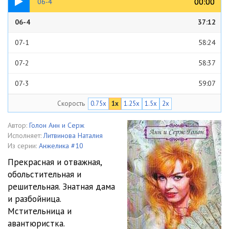
00:00
00:00
06-4
06-4
37:12
07-1
58:24
07-2
58:37
07-3
59:07
Скорость
0.75x
1x
1.25x
1.5x
2x
07-4
58:39
08-1
58:08
Автор:
Голон Анн и Серж
Исполняет:
Литвинова Наталия
08-2
58:24
Из серии:
Анжелика #10
Прекрасная и отважная,
08-3
58:46
обольстительная и
решительная. Знатная дама
08-4
58:06
и разбойница.
09-1
1:02:01
Мстительница и
авантюристка.
09-2
1:01:56