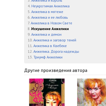
3.
Анжелика и король
04_02_06
4.
Неукротимая Анжелика
5.
Анжелика в мятеже
04_02_07
6.
Анжелика и ее любовь
04_02_08
7.
Анжелика в Новом Свете
8.
Искушение Анжелики
04_02_09
9.
Анжелика и демон
10.
Анжелика и заговор теней
04_02_10
11.
Анжелика в Квебеке
04_02_11
12.
Анжелика. Дорога надежды
13.
Триумф Анжелики
04_02_12
04_02_13
Другие произведения автора
04_02_14
04_02_15
04_02_16