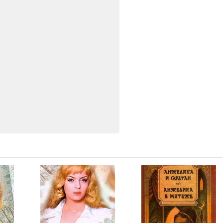
04:51
04:57
04:56
04:52
04:51
04:56
05:02
04:55
04:52
04:50
04:55