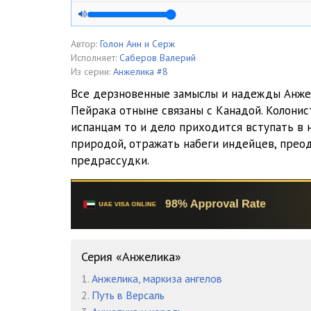
04_01_2_05
04_01_2_06
Автор:
Голон Анн и Серж
Исполняет:
Саберов Валерий
04_01_2_07
Из серии:
Анжелика #8
Все дерзновенные замыслы и надежды Анже
04_01_2_08
Пейрака отныне связаны с Канадой. Колонис
испанцам то и дело приходится вступать в 
04_01_2_09
природой, отражать набеги индейцев, прео
04_01_2_10
предрассудки.
04_02_01
04_02_02
04_02_03
Серия «Анжелика»
04_02_04
1.
Анжелика, маркиза ангелов
04_02_05
2.
Путь в Версаль