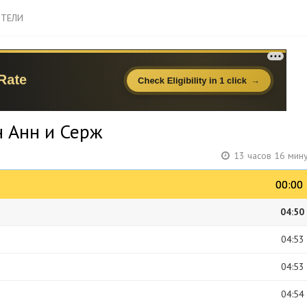
ТЕЛИ
н Анн и Серж
13 часов 16 мин
00:00
00:00
04:50
04:53
04:53
04:54