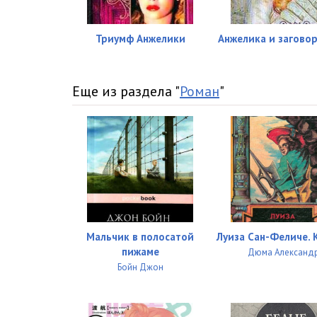
04_02_17
04_02_18
Триумф Анжелики
Анжелика и заговор
04_02_19
04_02_20
Еще из раздела "
Роман
"
04_02_21
04_02_22
04_02_23
04_02_24
04_02_25
Мальчик в полосатой
Луиза Сан-Феличе. 
пижаме
Дюма Александ
04_02_26
Бойн Джон
04_02_27
04_02_28