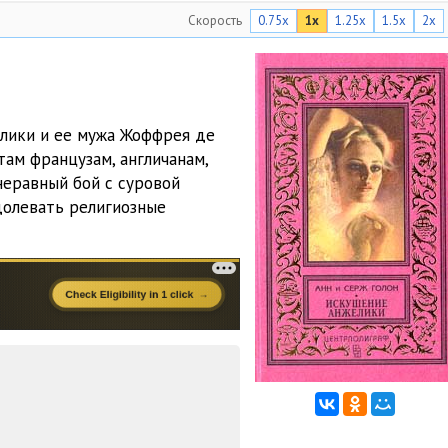
Скорость
0.75x
1x
1.25x
1.5x
2x
04:55
04:52
04:50
лики и ее мужа Жоффрея де
04:51
там французам, англичанам,
неравный бой с суровой
04:52
долевать религиозные
01:37
04:51
05:08
04:52
04:52
04:54