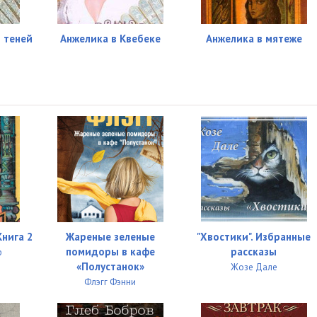
04:51
04:53
 теней
Анжелика в Квебеке
Анжелика в мятеже
04:53
04:51
04:51
04:52
04:53
04:59
04:52
Книга 2
Жареные зеленые
"Хвостики". Избранные
помидоры в кафе
рассказы
р
04:53
«Полустанок»
Жозе Дале
Флэгг Фэнни
04:52
04:51