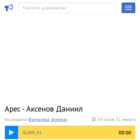
Арес - Аксенов Даниил
Из раздела
Фантастика, фэнтези
14 часов 31 минута
25:29
00:00
00:00
GLAVA_01