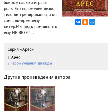
боевые навыки играют
GLAVA_12
21:48
роль. Его положение низко,
GLAVA_13
24:05
тело не тренированно, а он
сам… по-прежнему
GLAVA_14
38:05
хитёр.Мы ведь помним, что
ему НЕ ВЕЗЕТ…
GLAVA_15
21:30
GLAVA_16
25:16
Серия «Арес»
GLAVA_17
24:18
1.
Арес
GLAVA_18
23:34
2.
Герои умирают дважды
GLAVA_19
25:12
Другие произведения автора
GLAVA_20
26:25
GLAVA_21
24:46
GLAVA_22
27:10