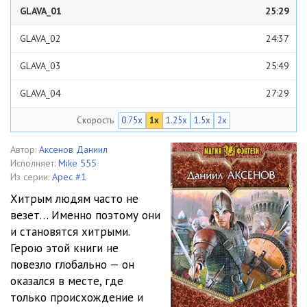
GLAVA_01
25:29
GLAVA_02
24:37
GLAVA_03
25:49
GLAVA_04
27:29
Скорость
0.75x
1x
1.25x
1.5x
2x
GLAVA_05
26:27
GLAVA_06
24:38
Автор:
Аксенов Даниил
Исполняет:
Mike 555
GLAVA_07
20:18
Из серии:
Арес #1
Хитрым людям часто не
GLAVA_08
30:56
везет… Именно поэтому они
и становятся хитрыми.
GLAVA_09
27:04
Герою этой книги не
GLAVA_10
26:24
повезло глобально — он
оказался в месте, где
GLAVA_11
29:57
только происхождение и