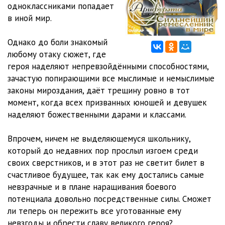
одноклассниками попадает
11 Экстра пятого тома манги.. Учитель. Нет, это лишь мелкая
в иной мир.
живокадабра
12:55
12 60 глава
24:50
Однако до боли знакомый
13 61 глава
29:30
любому отаку сюжет, где
героя наделяют непревзойдёнными способностями,
14 62 глава
34:14
зачастую попирающими все мыслимые и немыслимые
законы мироздания, даёт трещину ровно в тот
15 63 глава
49:51
момент, когда всех призванных юношей и девушек
16 64 глава
31:31
наделяют божественными дарами и классами.
17 65 глава
26:54
Впрочем, ничем не выделяющемуся школьнику,
который до недавних пор прослыл изгоем среди
18 Первый эпилог третьего тома лайт-новеллы
01:36
своих сверстников, и в этот раз не светит билет в
19 Второй эпилог третьего тома лайт-новеллы
02:10
счастливое будущее, так как ему достались самые
невзрачные и в плане наращивания боевого
потенциала довольно посредственные силы. Сможет
ли теперь он пережить все уготованные ему
невзгоды и обрести славу великого героя?