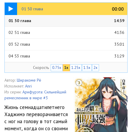
14:39
00:00
00:00
01 50 глава
01 50 глава
14:39
02 51 глава
41:36
03 52 глава
35:01
04 53 глава
31:29
Скорость
0.75x
1x
1.25x
1.5x
2x
05 54 глава
32:47
06 55 глава
31:16
Автор:
Ширакоме Рё
Исполняет:
Anri
07 56 глава
36:00
Из серии:
Арифурэта: Сильнейший
ремесленник в мире #3
08 57 глава
45:55
Жизнь семнадцатилетнего
Хаджимэ переворачивается
09 58 глава
28:53
с ног на голову в тот самый
10 59 глава
33:38
момент, когда он со своими