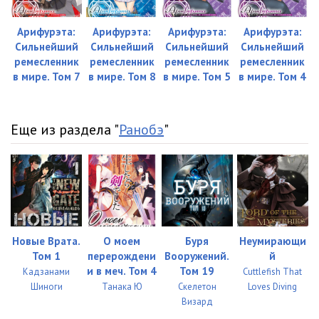
Арифурэта:
Арифурэта:
Арифурэта:
Арифурэта:
Сильнейший
Сильнейший
Сильнейший
Сильнейший
ремесленник
ремесленник
ремесленник
ремесленник
в мире. Том 7
в мире. Том 8
в мире. Том 5
в мире. Том 4
Еще из раздела "
Ранобэ
"
Новые Врата.
О моем
Буря
Неумирающи
Том 1
перерождени
Вооружений.
й
и в меч. Том 4
Том 19
Кадзанами
Cuttlefish That
Шиноги
Танака Ю
Скелетон
Loves Diving
Визард