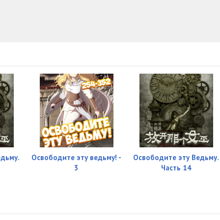
09:42
12:22
11:01
12:38
10:23
12:29
11:04
10:34
едьму.
Освободите эту ведьму! -
Освободите эту Ведьму.
3
Часть 14
10:46
13:55
12:39