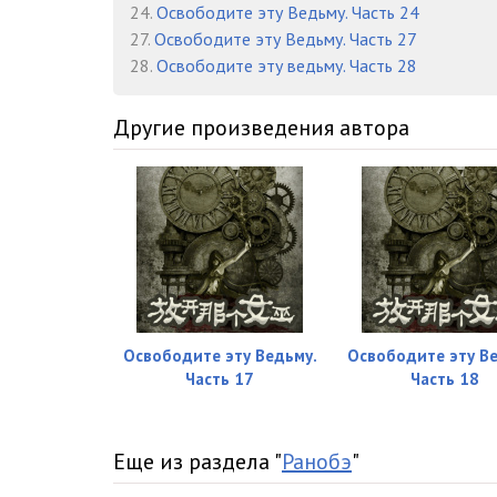
24.
Освободите эту Ведьму. Часть 24
27.
Освободите эту Ведьму. Часть 27
Глава 239
28.
Освободите эту ведьму. Часть 28
Глава 240
Другие произведения автора
Глава 241
Глава 242
Глава 243
Глава 244
Глава 245
Глава 246
Освободите эту Ведьму.
Освободите эту В
Часть 17
Часть 18
Глава 247
Глава 248
Еще из раздела "
Ранобэ
"
Глава 249