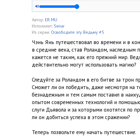
Глава 205
Глава 206
Автор:
ER MU
Исполняет:
Senar
Глава 207
Из серии:
Освободите эту Ведьму #5
Чэнь Янь путешествовал во времени и в кон
Глава 208
в средние века, став Роландом, наследным 
кажется не таким, как его прежний мир. Ве
Глава 209
действительно могут использовать магию?
Глава 210
Следуйте за Роландом в его битве за трон п
Глава 211
Сможет ли он победить, даже несмотря на то
безнадежным и тем самым поставил в наих
Глава 212
опытом современных технологий и помощью
Глава 213
слуги Дьявола и за которыми охотятся по п
ли он добиться успеха в этом сражении?
Глава 214
Теперь позвольте ему начать путешествие.
Глава 215