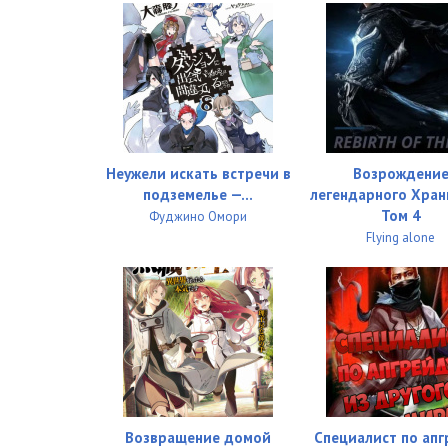
Глава 250
Неужели искать встречи в
Возрождени
подземелье —...
легендарного Хран
Том 4
Фуджино Омори
Flying alone
Возвращение домой
Специалист по ап