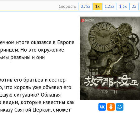
Скорость
0.75x
1x
1.25x
1.5x
2x
12:48
11:35
12:15
ечном итоге оказался в Европе
12:48
принцем. Но это окружение
дьмы реальны и они
11:54
11:43
ротив его братьев и сестер.
11:29
, что король уже объявил его
удшую ситуацию? Обладая
11:46
 ведьм, которые известны как
10:44
риказу Святой Церкви, сможет
10:47
12:39