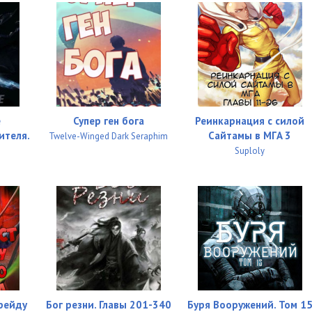
09:25
е
Супер ген бога
Реинкарнация с силой
ителя.
Сайтамы в MГA 3
Twelve-Winged Dark Seraphim
Suploly
грейду
Бог резни. Главы 201-340
Буря Вооружений. Том 1