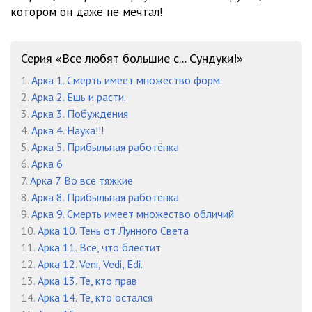
котором он даже не мечтал!
Глава 8 Часть 1
08:34
Глава 8 Часть 2
08:41
Серия «Все любят большие с... Сундуки!»
Глава 8 Часть 3
08:32
1.
Арка 1. Смерть имеет множество форм.
2.
Арка 2. Ешь и расти.
Глава 9 Часть 1
08:54
3.
Арка 3. Побуждения
4.
Арка 4. Наука!!!
Глава 9 Часть 2
09:38
5.
Арка 5. Прибыльная работёнка
Глава 9 Часть 3
10:03
6.
Арка 6
7.
Арка 7. Во все тяжкие
Глава 9 Часть 4
09:05
8.
Арка 8. Прибыльная работёнка
9.
Арка 9. Смерть имеет множество обличий
Интерлюдия
31:37
10.
Арка 10. Тень от Лунного Света
11.
Арка 11. Всё, что блестит
12.
Арка 12. Veni, Vedi, Edi.
13.
Арка 13. Те, кто прав
14.
Арка 14. Те, кто остался