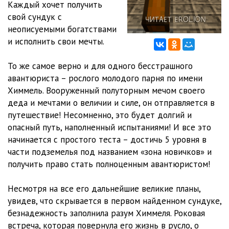
Каждый хочет получить
свой сундук с
Глава 4 Часть 3
11:18
неописуемыми богатствами
Глава 5 Часть 1
10:19
и исполнить свои мечты.
Глава 5 Часть 2
09:56
То же самое верно и для одного бесстрашного
авантюриста – рослого молодого парня по имени
Глава 5 Часть 3
12:10
Химмель. Вооруженный полуторным мечом своего
Глава 6 Часть 1
11:24
деда и мечтами о величии и силе, он отправляется в
путешествие! Несомненно, это будет долгий и
Глава 6 Часть 2
11:27
опасный путь, наполненный испытаниями! И все это
начинается с простого теста – достичь 5 уровня в
Глава 7 Часть 1
08:35
части подземелья под названием «зона новичков» и
Глава 7 Часть 2
08:06
получить право стать полноценным авантюристом!
Глава 7 Часть 3
08:46
Несмотря на все его дальнейшие великие планы,
увидев, что скрывается в первом найденном сундуке,
Глава 7 Часть 4
07:44
безнадежность заполнила разум Химмеля. Роковая
Глава 7 Часть 5
08:10
встреча, которая повернула его жизнь в русло, о