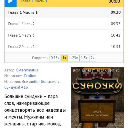
00:00
00:00
Глава 1 Часть 1
Глава 1 Часть 1
09:20
Глава 1 Часть 2
09:35
Глава 1 Часть 3
10:42
Глава 2 Часть 1
10:33
Скорость
0.75x
1x
1.25x
1.5x
2x
Глава 2 Часть 2
10:51
Глава 2 Часть 3
09:53
Автор:
Exterminatus
Исполняет:
Erolion
Глава 3 Часть 1
10:04
Из серии:
Все любят большие с...
Сундуки! #18
Глава 3 Часть 2
07:57
Большие сундуки – пара
слов, намеривающее
Глава 3 Часть 3
09:12
олицетворять все надежды
Глава 4 Часть 1
08:21
и мечты. Мужчины или
женщины, стар иль молод.
Глава 4 Часть 2
10:48