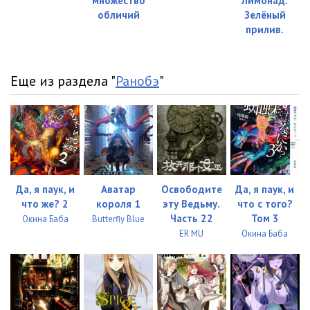
множество
Лимонад.
обличий
Зелёный
прилив.
Еще из раздела "
Ранобэ
"
Да, я паук, и
Аватар
Освободите
Да, я паук, и
что же? 2
короля 1
эту Ведьму.
что с того?
Часть 22
Том 3
Окина Баба
Butterfly Blue
ER MU
Окина Баба