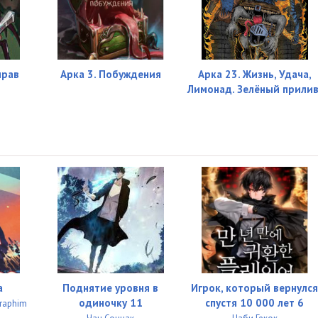
прав
Арка 3. Побуждения
Арка 23. Жизнь, Удача,
Лимонад. Зелёный прилив
а
Поднятие уровня в
Игрок, который вернулс
одиночку 11
спустя 10 000 лет 6
eraphim