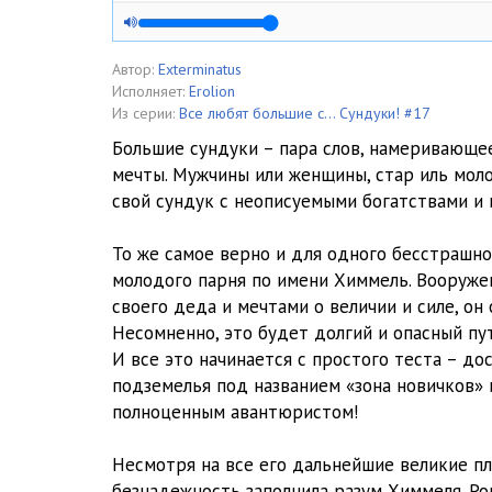
Глава 1 Часть 5
Глава 2 Часть 1
Автор:
Exterminatus
Исполняет:
Erolion
Глава 2 Часть 2
Из серии:
Все любят большие с... Сундуки! #17
Большие сундуки – пара слов, намеривающе
Глава 2 Часть 3
мечты. Мужчины или женщины, стар иль мол
свой сундук с неописуемыми богатствами и 
Глава 3 Часть 1
Глава 3 Часть 2
То же самое верно и для одного бесстрашно
молодого парня по имени Химмель. Вооруж
Глава 3 Часть 3
своего деда и мечтами о величии и силе, он
Несомненно, это будет долгий и опасный пу
Глава 4 Часть 1
И все это начинается с простого теста – до
Глава 4 Часть 2
подземелья под названием «зона новичков» 
полноценным авантюристом!
Глава 4 Часть 3
Несмотря на все его дальнейшие великие пл
Глава 5 Часть 1
безнадежность заполнила разум Химмеля. Рок