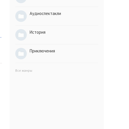
Аудиоспектакли
История
.
Приключения
Все жанры
я