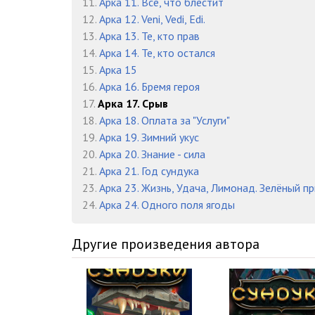
11.
Арка 11. Всё, что блестит
Глава 10 Часть 1
12.
Арка 12. Veni, Vedi, Edi.
Глава 10 Часть 2
13.
Арка 13. Те, кто прав
14.
Арка 14. Те, кто остался
Глава 11 Часть 1
15.
Арка 15
16.
Арка 16. Бремя героя
Глава 11 Часть 2
17.
Арка 17. Срыв
Интерлюдия
18.
Арка 18. Оплата за "Услуги"
19.
Арка 19. Зимний укус
20.
Арка 20. Знание - сила
21.
Арка 21. Год сундука
23.
Арка 23. Жизнь, Удача, Лимонад. Зелёный пр
24.
Арка 24. Одного поля ягоды
Другие произведения автора