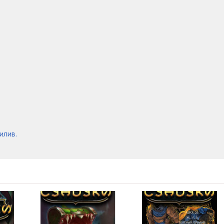
09:22
13:50
11:17
12:26
34:46
илив.