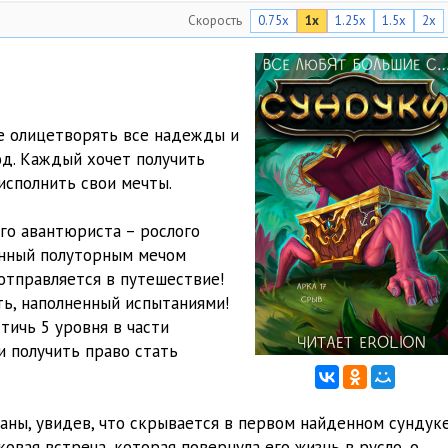
Скорость
0.75x
1x
1.25x
1.5x
2x
10:11
09:03
10:03
е олицетворять все надежды и
09:03
од. Каждый хочет получить
исполнить свои мечты.
08:29
12:01
го авантюриста – рослого
енный полуторным мечом
10:46
 отправляется в путешествие!
ть, наполненный испытаниями!
07:57
стичь 5 уровня в части
08:30
и получить право стать
08:43
аны, увидев, что скрывается в первом найденном сундуке
08:45
овая встреча, которая повернула его жизнь в русло, о