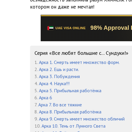
Глава 5 Часть 2
котором он даже не мечтал!
Глава 5 Часть 3
Глава 6 Часть 1
Глава 6 Часть 2
Глава 6 Часть 3
Серия «Все любят большие с... Сундуки!»
1.
Арка 1. Смерть имеет множество форм.
Глава 7 Часть 1
2.
Арка 2. Ешь и расти.
Глава 7 Часть 2
3.
Арка 3. Побуждения
4.
Арка 4. Наука!!!
Глава 8 Часть 1
5.
Арка 5. Прибыльная работёнка
6.
Арка 6
Глава 8 Часть 2
7.
Арка 7. Во все тяжкие
Глава 9 Часть 1
8.
Арка 8. Прибыльная работёнка
9.
Арка 9. Смерть имеет множество обличий
Глава 9 Часть 2
10.
Арка 10. Тень от Лунного Света