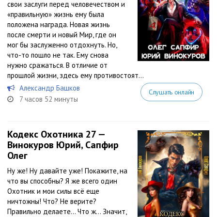
свои заслуги перед человечеством и
«правильную» жизнь ему была
положена награда. Новая жизнь
после смерти и новый Мир, где он
мог бы заслуженно отдохнуть. Но,
что-то пошло не так. Ему снова
нужно сражаться. В отличие от
прошлой жизни, здесь ему противостоят...
Александр Башков
Слушать онлайн
7 часов 52 минуты
Кодекс Охотника 27 —
Винокуров Юрий, Сапфир
Олег
Ну же! Ну давайте уже! Покажите, на
что вы способны? Я же всего один
Охотник и мои силы всё еще
ничтожны! Что? Не верите?
Правильно делаете… Что ж… Значит,