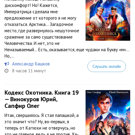
дискомфорт! Но! Кажется,
Императрица сделала мне
предложение от которого я не могу
отказаться. Арктика… Загадочное
место, где развернулось нешуточное
сражение за само существование
Человечества. И нет, это не
Неназываемый… Есть, оказывается, еще чудаки на букву «м»…
Но,...
Александр Башков
Слушать онлайн
8 часов 11 минут
Кодекс Охотника. Книга 19
— Винокуров Юрий,
Сапфир Олег
Итак, свершилось. Я стал папашкой, а
это значит что? Ну, во-первых, я
теперь от Катюхи не отверчусь, но
это не главное, ведь я не против. Ха-