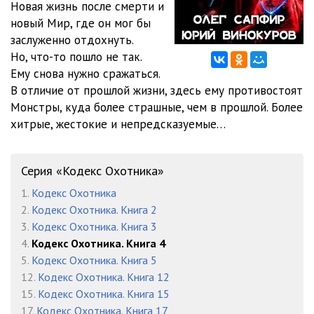
Новая жизнь после смерти и
новый Мир, где он мог бы
glava-12
25:43
заслуженно отдохнуть.
glava-13
26:12
Но, что-то пошло не так.
Ему снова нужно сражаться.
glava-14
29:37
В отличие от прошлой жизни, здесь ему противостоят
Монстры, куда более страшные, чем в прошлой. Более
glava-15
31:44
хитрые, жестокие и непредсказуемые…
glava-16
29:20
glava-17
27:59
Серия «Кодекс Охотника»
1.
Кодекс Охотника
glava-18
22:15
2.
Кодекс Охотника. Книга 2
glava-19
22:39
3.
Кодекс Охотника. Книга 3
4.
Кодекс Охотника. Книга 4
5.
Кодекс Охотника. Книга 5
12.
Кодекс Охотника. Книга 12
15.
Кодекс Охотника. Книга 15
17.
Кодекс Охотника. Книга 17