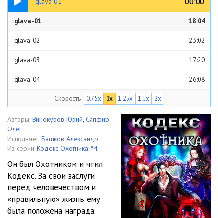
00:00
00:00
glava-01
glava-01
18:04
glava-02
23:02
glava-03
17:20
glava-04
26:08
Скорость
0.75x
1x
1.25x
1.5x
2x
glava-05
19:46
glava-06
27:23
Авторы:
Винокуров Юрий
,
Сапфир
Олег
glava-07
26:44
Исполняет:
Башков Александр
Из серии:
Кодекс Охотника #4
glava-08
29:39
Он был Охотником и чтил
Кодекс. За свои заслуги
glava-09
20:13
перед человечеством и
glava-10
19:37
«правильную» жизнь ему
была положена награда.
glava-11
29:18