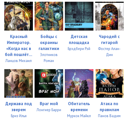
Красный
Бойцы с
Детская
Чародей с
Император.
окраины
площадка
гитарой
«Когда нас в
галактики
Брэдбери Рэй
Фостер Алан-
бой пошлёт...
Злотников
Дин
Ланцов Михаил
Роман
Держава под
Враг мой
Обитатель
Атака по
зверем
времени
правилам
Лонгиер Барри
Бриз Илья
Муркок Майкл
Панов Вадим