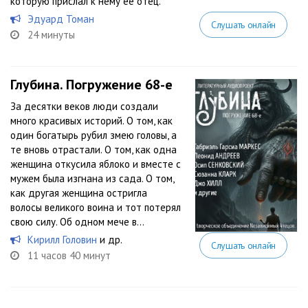
которую прислал к нему ее отец.
Эдуард Томан
Слушать онлайн
24 минуты
Глубина. Погружение 68-е
За десятки веков люди создали
много красивых историй. О том, как
один богатырь рубил змею головы, а
те вновь отрастали. О том, как одна
женщина откусила яблоко и вместе с
мужем была изгнана из сада. О том,
как другая женщина остригла
волосы великого воина и тот потерял
свою силу. Об одном мече в...
Кирилл Головин
и др.
Слушать онлайн
11 часов 40 минут