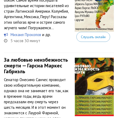
боком. Самое время послушать
удивительные истории писателей из
стран Латинской Америки. Колумбия,
Аргентина, Мексика, Перу! Рассказы
этих señoras ярче и острее самого
жгучего чили! Погружаемся...
Михаил Прокопов
и др.
Слушать онлайн
5 часов 30 минут
За любовью неизбежность
смерти — Гарсиа Маркес
Габриэль
Сенатор Онесимо Санчес проводит
свою избирательную компанию,
однако она не занимает его так, как
в прежние годы, ведь врачи
предсказали ему смерть через
шесть месяцев. И в этот момент он
знакомится с Лаурой Фариной,