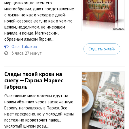
мир целиком, во всем его
многообразии, дают представление
о жизни не как о чехарде дней-
ночей-сезонов-лет, но как о чем-то
целом, неделимом, не имеющем
начала и конца. Магическим,
образным языком Гарсиа...
Олег Табаков
Слушать онлайн
3 часа 27 минут
Следы твоей крови на
снегу — Гарсиа Маркес
Габриэль
Счастливые молодожены едут на
новом «бэнтли» через заснеженную
Европу, направляясь в Париж. Все
идет прекрасно, но у молодой жены
постоянно кровоточит палец,
уколотый шипом розы…