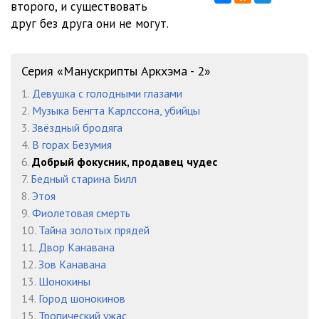
второго, и существовать
друг без друга они не могут.
Серия «Манускрипты Аркхэма - 2»
1.
Девушка с голодными глазами
2.
Музыка Бенгта Карлссона, убийцы
3.
Звёздный бродяга
4.
В горах Безумия
6.
Добрый фокусник, продавец чудес
7.
Бедный старина Билл
8.
Этоя
9.
Фиолетовая смерть
10.
Тайна золотых прядей
11.
Двор Канавана
12.
Зов Канавана
13.
Шонокины
14.
Город шонокинов
15.
Тропический ужас