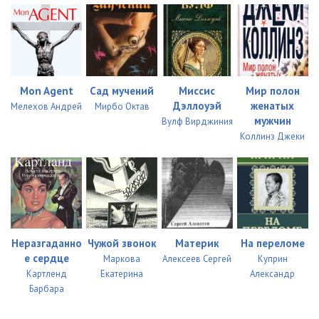
Mon Agent
Сад мучений
Миссис
Мир полон
Дэллоуэй
женатых
Мелехов Андрей
Мирбо Октав
мужчин
Вулф Вирджиния
Коллинз Джеки
Неразгаданно
Чужой звонок
Материк
На переломе
е сердце
Маркова
Алексеев Сергей
Куприн
Картленд
Екатерина
Александр
Барбара