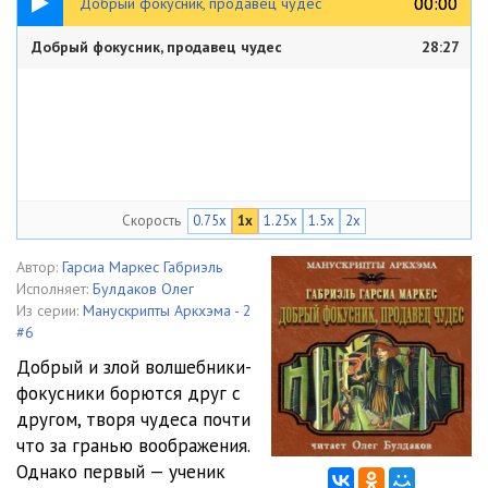
00:00
00:00
Добрый фокусник, продавец чудес
Добрый фокусник, продавец чудес
28:27
Скорость
0.75x
1x
1.25x
1.5x
2x
Автор:
Гарсиа Маркес Габриэль
Исполняет:
Булдаков Олег
Из серии:
Манускрипты Аркхэма - 2
#6
Добрый и злой волшебники-
фокусники борются друг с
другом, творя чудеса почти
что за гранью воображения.
Однако первый — ученик