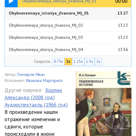
00:00
00:00
Obyknovennaya_istoriya_(Ivanova_M)_01
Obyknovennaya_istoriya_(Ivanova_M)_01
13:27
Obyknovennaya_istoriya_(Ivanova_M)_02
13:23
Obyknovennaya_istoriya_(Ivanova_M)_03
13:23
Obyknovennaya_istoriya_(Ivanova_M)_04
13:36
Скорость
0.75x
1x
1.25x
1.5x
2x
Obyknovennaya_istoriya_(Ivanova_M)_05
13:39
Obyknovennaya_istoriya_(Ivanova_M)_06
13:53
Автор:
Гончаров Иван
Исполняет:
Иванова Маргарита
Obyknovennaya_istoriya_(Ivanova_M)_07
13:33
Другие озвучки:
Хорлин
Александр (2008 год)
Obyknovennaya_istoriya_(Ivanova_M)_08
13:29
Аудиоспектакль (1966 год)
Obyknovennaya_istoriya_(Ivanova_M)_09
13:28
В произведении нашли
отражение изменения и
Obyknovennaya_istoriya_(Ivanova_M)_10
13:29
сдвиги, которые
происходили в жизни
Obyknovennaya_istoriya_(Ivanova_M)_11
13:26