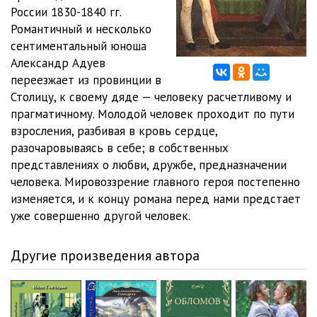
России 1830-1840 гг.
Obyknovennaya_istoriya_(Ivanova_M)_12
13:25
Романтичный и несколько
сентиментальный юноша
Obyknovennaya_istoriya_(Ivanova_M)_13
13:24
Александр Адуев
переезжает из провинции в
Obyknovennaya_istoriya_(Ivanova_M)_14
13:21
Столицу, к своему дяде — человеку расчетливому и
Obyknovennaya_istoriya_(Ivanova_M)_15
13:23
прагматичному. Молодой человек проходит по пути
взросления, разбивая в кровь сердце,
Obyknovennaya_istoriya_(Ivanova_M)_16
13:29
разочаровываясь в себе; в собственных
представлениях о любви, дружбе, предназначении
Obyknovennaya_istoriya_(Ivanova_M)_17
13:22
человека. Мировоззрение главного героя постепенно
Obyknovennaya_istoriya_(Ivanova_M)_18
13:22
изменяется, и к концу романа перед нами предстает
уже совершенно другой человек.
Obyknovennaya_istoriya_(Ivanova_M)_19
13:37
Obyknovennaya_istoriya_(Ivanova_M)_20
13:21
Другие произведения автора
Obyknovennaya_istoriya_(Ivanova_M)_21
13:28
Obyknovennaya_istoriya_(Ivanova_M)_22
13:26