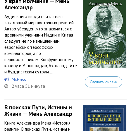
У врат молчания — Мень
Александр
Аудиокнига вводит читателя в
загадочный мир восточных религий.
Автор убежден, что знакомиться с
древними учениями Индии и Китая
следует не по измышлениям
европейских теософских
компиляторов, а по
первоисточникам: Конфуцианскому
канону и Упанишадам, Бхагавад-Гите
и буддистским сутрам....
Mr.Hass
Слушать онлайн
2 часа 51 минута
В поисках Пути, Истины и
Жизни — Мень Александр
Книга Александра Меня «История
религии. В поисках Пути, Истины и