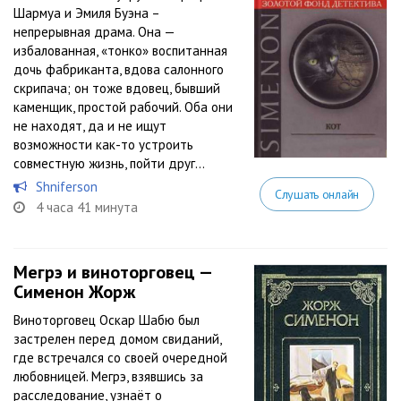
Шармуа и Эмиля Буэна –
непрерывная драма. Она —
избалованная, «тонко» воспитанная
дочь фабриканта, вдова салонного
скрипача; он тоже вдовец, бывший
каменщик, простой рабочий. Оба они
не находят, да и не ищут
возможности как-то устроить
совместную жизнь, пойти друг...
Shniferson
Слушать онлайн
4 часа 41 минута
Мегрэ и виноторговец —
Сименон Жорж
Виноторговец Оскар Шабю был
застрелен перед домом свиданий,
где встречался со своей очередной
любовницей. Мегрэ, взявшись за
расследование, узнаёт о