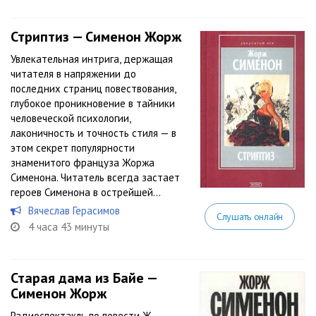
Стриптиз — Сименон Жорж
Увлекательная интрига, держащая
читателя в напряжении до
последних страниц повествования,
глубокое проникновение в тайники
человеческой психологии,
лаконичность и точность стиля — в
этом секрет популярности
знаменитого француза Жоржа
Сименона. Читатель всегда застает
героев Сименона в острейшей...
Вячеслав Герасимов
Слушать онлайн
4 часа 43 минуты
Старая дама из Байе —
Сименон Жорж
Радиоспектакль по повести Ж.