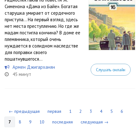
Сименона «Дама из Байе». Богатая
старушка умирает от сердечного
приступа… На первый взгляд, здесь
нет места преступлению. Но где же
мадам постигла кончина? В доме ее
племянника, который очень
нуждается в солидном наследстве
для поправки своего
пошатнувшегося...
Армен Джигарханян
Слушать онлайн
45 минут
← предыдущая
первая
1
2
3
4
5
6
7
8
9
10
последняя
следующая →