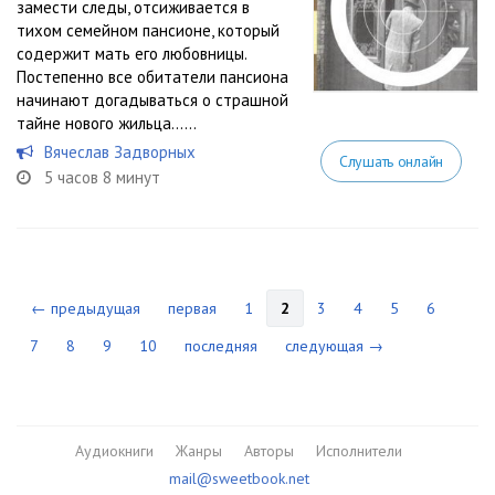
замести следы, отсиживается в
тихом семейном пансионе, который
содержит мать его любовницы.
Постепенно все обитатели пансиона
начинают догадываться о страшной
тайне нового жильца…...
Вячеслав Задворных
Слушать онлайн
5 часов 8 минут
← предыдущая
первая
1
2
3
4
5
6
7
8
9
10
последняя
следующая →
Аудиокниги
Жанры
Авторы
Исполнители
mail@sweetbook.net