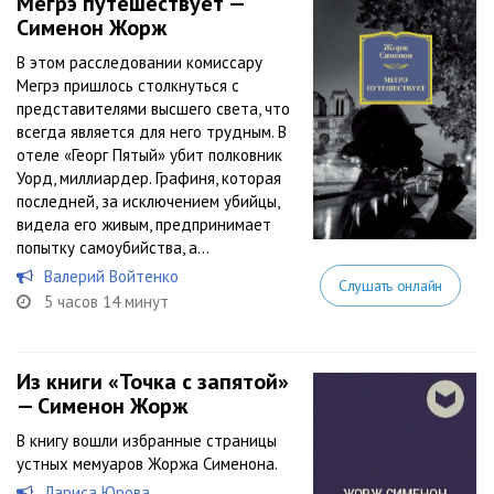
Мегрэ путешествует —
Сименон Жорж
В этом расследовании комиссару
Мегрэ пришлось столкнуться с
представителями высшего света, что
всегда является для него трудным. В
отеле «Георг Пятый» убит полковник
Уорд, миллиардер. Графиня, которая
последней, за исключением убийцы,
видела его живым, предпринимает
попытку самоубийства, а...
Валерий Войтенко
Слушать онлайн
5 часов 14 минут
Из книги «Точка с запятой»
— Сименон Жорж
В книгу вошли избранные страницы
устных мемуаров Жоржа Сименона.
Лариса Юрова