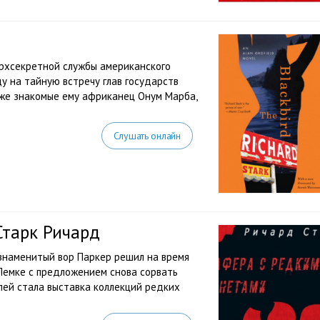
ерхсекретной службы американского
у на тайную встречу глав государств
уже знакомые ему африканец Онум Марба,
Слушать онлайн
Старк Ричард
 знаменитый вор Паркер решил на время
 Лемке с предложением снова сорвать
лей стала выставка коллекций редких