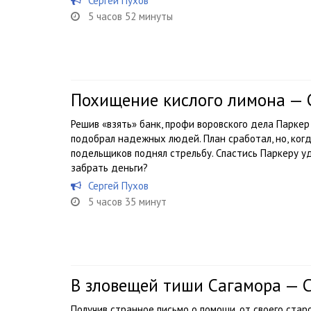
Сергей Пухов
5 часов 52 минуты
Похищение кислого лимона — 
Решив «взять» банк, профи воровского дела Парке
подобрал надежных людей. План сработал, но, когд
подельщиков поднял стрельбу. Спастись Паркеру уд
забрать деньги?
Сергей Пухов
5 часов 35 минут
В зловещей тиши Сагамора — 
Получив странное письмо о помощи, от своего стар