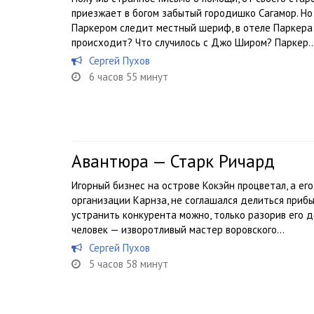
приезжает в богом забытый городишко Сагамор. Но
Паркером следит местный шериф, в отеле Паркера 
происходит? Что случилось с Джо Широм? Паркер..
Сергей Пухов
6 часов 55 минут
Авантюра — Старк Ричард
Игорный бизнес на острове Кокэйн процветал, а ег
организации Карнза, не соглашался делиться прибы
устранить конкурента можно, только разорив его д
человек — изворотливый мастер воровского...
Сергей Пухов
5 часов 58 минут