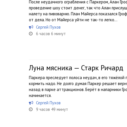
После неудачного ограбления с Паркером, Алан Гро
проведение шоу стоит денег, так что Алан прислу
налету на пивоварню. План Майерса показался Гро
от дела. Но от Майерса уйти не так-то легко…
Сергей Пухов
6 часов 6 минут
Луна мясника — Старк Ричард
Паркера преследует полоса неудач, в его тяжёлой 
кормить надо. Не долго думая Паркер решает верн
назад в парке аттракционов. Берёт в напарники Гр
начинается.
Сергей Пухов
9 часов 49 минут