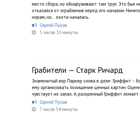
место сбора, но обнаруживают там труп. Это был н
отказался от ограбления перед его началом. Ничего
норам, но… охота началась.
Сергей Пухов
5 часов 33 минуты
Грабители — Старк Ричард
Знаменитый вор Паркер снова в деле: Гриффит – б
ему организовать похищение ценных картин. Оценив
чувствует их запах. А разоренный Гриффит ломает 
Сергей Пухов
7 часов 54 минуты