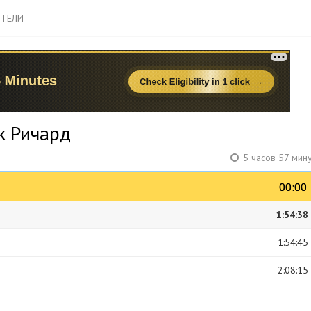
ТЕЛИ
к Ричард
5 часов 57 мин
00:00
00:00
1:54:38
1:54:45
2:08:15