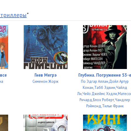
 триллеры
"
все
Гнев Мегрэ
Глубина. Погружение 53-
на
Сименон Жорж
По Эдгар Аллан,Дойл Артур
Конан,Табб Эдвин,Чайлд
Ли,Чейз Джеймс Хэдли,Матесо
Ричард,Блох Роберт,Чандлер
Рэймонд,Тилье Франк