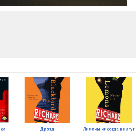
шка
Дрозд
Лимоны никогда не лгут