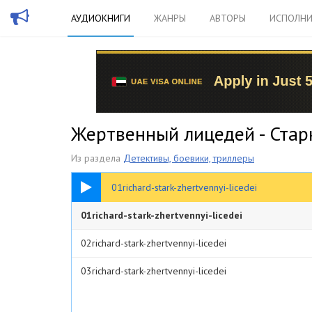
АУДИОКНИГИ
ЖАНРЫ
АВТОРЫ
ИСПОЛНИ
Жертвенный лицедей - Стар
Из раздела
Детективы, боевики, триллеры
1:54:38
01richard-stark-zhertvennyi-licedei
01richard-stark-zhertvennyi-licedei
02richard-stark-zhertvennyi-licedei
03richard-stark-zhertvennyi-licedei