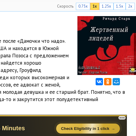
Скорость
0.75x
1x
1.25x
1.5x
2x
 после «Дамочки что надо».
США и находится в Южной
ерала Позоса с предложением
у найдется хорошо
 адресу, Гроуфилд
реди которых высокомерная и
ссов, ее адвокат с женой,
 молодая девушка и ее старший брат. Понятно, что в
да-то и закрутится этот полудетективный