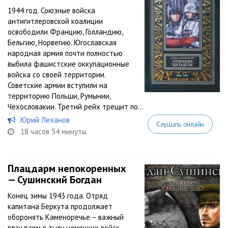
1944 год. Союзные войска
антигитлеровской коалиции
освободили Францию, Голландию,
Бельгию, Норвегию. Югославская
народная армия почти полностью
выбила фашистские оккупационные
войска со своей территории.
Советские армии вступили на
территорию Польши, Румынии,
Чехословакии. Третий рейх трещит по...
Юрий Леханов
Слушать онлайн
18 часов 54 минуты
Плацдарм непокоренных
— Сушинский Богдан
Конец зимы 1943 года. Отряд
капитана Беркута продолжает
оборонять Каменоречье – важный
плацдарм в тылу немецких войск,