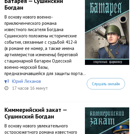
Батарея — Сушинский
Богдан
В основу нового военно-
приключенческого романа
известного писателя Богдана
Сушинского положены исторические
события, связанные с судьбой 412-й
(в романе ее номер, а также имена
артиллеристов изменены) береговой
стационарной батареи Одесской
военно-морской базы,
предназначавшейся для защиты порта...
Юрий Леханов
Слушать онлайн
17 часов 16 минут
Киммерийский закат —
Сушинский Богдан
В основу нового увлекательного
остросюжетного романа известного