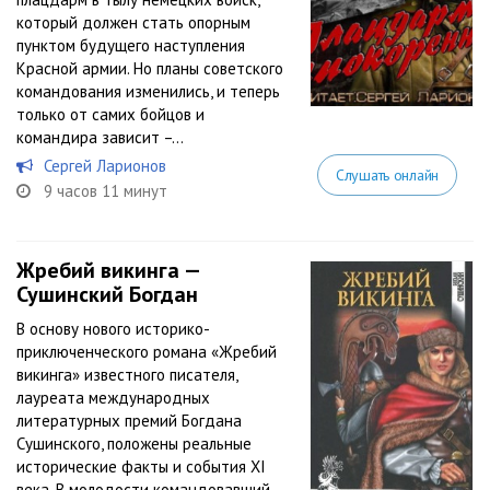
который должен стать опорным
пунктом будущего наступления
Красной армии. Но планы советского
командования изменились, и теперь
только от самих бойцов и
командира зависит –...
Сергей Ларионов
Слушать онлайн
9 часов 11 минут
Жребий викинга —
Сушинский Богдан
В основу нового историко-
приключенческого романа «Жребий
викинга» известного писателя,
лауреата международных
литературных премий Богдана
Сушинского, положены реальные
исторические факты и события ХI
века. В молодости командовавший