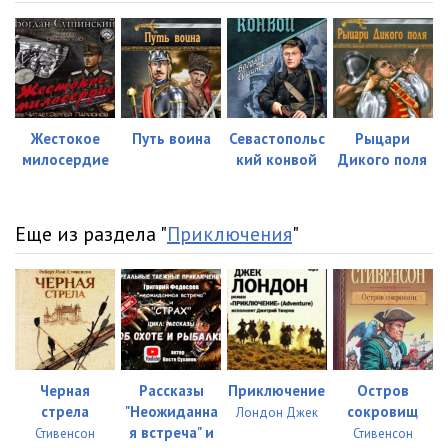
023
11:59
024
14:57
025
13:19
Жестокое
Путь воина
Севастопольс
Рыцари
026
13:47
милосердие
кий конвой
Дикого поля
027
13:38
028
13:07
Еще из раздела "
Приключения
"
029
11:29
030
11:24
031
12:44
032
14:41
Черная
Рассказы
Приключение
Остров
стрела
"Неожиданна
сокровищ
Лондон Джек
033
12:23
я встреча" и
Стивенсон
Стивенсон