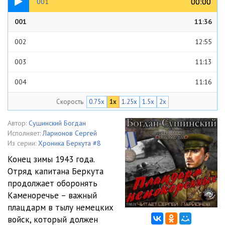
00:00
00:00
001
001
11:36
002
12:55
003
11:13
004
11:16
Скорость
0.75x
1x
1.25x
1.5x
2x
005
14:02
006
13:50
Автор:
Сушинский Богдан
Исполняет:
Ларионов Сергей
007
09:07
Из серии:
Хроника Беркута #8
Конец зимы 1943 года.
008
11:42
Отряд капитана Беркута
продолжает оборонять
009
13:48
Каменоречье – важный
010
15:07
плацдарм в тылу немецких
войск, который должен
011
11:19