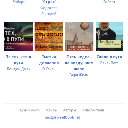
"Страх"
Роберт
Роберт
034
11:56
Федосеев
Григорий
035
14:17
036
12:57
037
12:49
038
14:04
За тех, кто в
Тысяча
Пять недель
Слово в пути
пути
долларов
на воздушном
039
14:46
Вайль Петр
шаре
Лондон Джек
О. Генри
040
11:28
Верн Жюль
041
11:53
042
11:06
043
11:40
Аудиокниги
Жанры
Авторы
Исполнители
mail@sweetbook.net