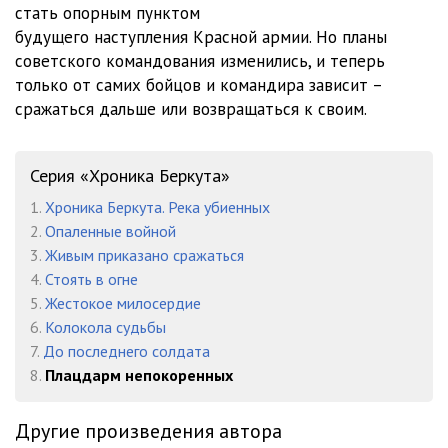
стать опорным пунктом
будущего наступления Красной армии. Но планы
012
16:41
советского командования изменились, и теперь
013
13:01
только от самих бойцов и командира зависит –
сражаться дальше или возвращаться к своим.
014
14:09
015
09:18
Серия «Хроника Беркута»
016
11:55
1.
Хроника Беркута. Река убиенных
2.
Опаленные войной
017
11:22
3.
Живым приказано сражаться
018
13:12
4.
Стоять в огне
5.
Жестокое милосердие
019
13:01
6.
Колокола судьбы
7.
До последнего солдата
020
14:34
8.
Плацдарм непокоренных
021
11:57
Другие произведения автора
022
15:33