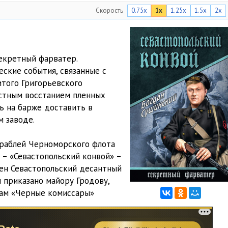
Скорость
0.75x
1x
1.25x
1.5x
2x
Секретный фарватер.
ские события, связанные с
того Григорьевского
естным восстанием пленных
ь на барже доставить в
м заводе.
ораблей Черноморского флота
 – «Севастопольский конвой» –
ен Севастопольский десантный
 приказано майору Гродову,
нам «Черные комиссары»