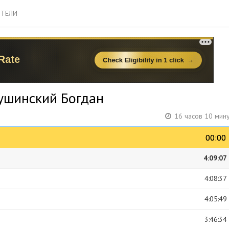
ТЕЛИ
Сушинский Богдан
16 часов 10 мин
00:00
00:00
4:09:07
4:08:37
4:05:49
3:46:34