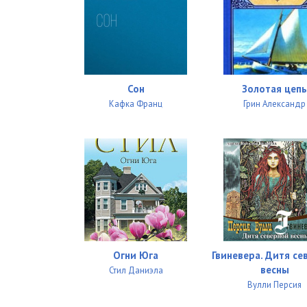
Сон
Золотая цеп
Кафка Франц
Грин Александр
Огни Юга
Гвиневера. Дитя се
весны
Стил Даниэла
Вулли Персия