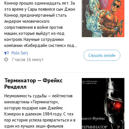
Коннор прошло одиннадцать лет. За
это время у Сары появился сын Джон
Коннор, предначертанный стать
лидером человеческого
сопротивления в войне против
машин, которые выйдут из-под
контроля. Научные сотрудники
компании «Кибердайн системс» под...
Polo Serj
Слушать онлайн
7 часов 16 минут
Терминатор — Фрейкс
Ренделл
Неумолимость судьбы — лейтмотив
кинокартины «Терминатор»,
которую подарил нам Джеймс
Кэмерон в далеком 1984 году. С тех
пор история успела превратиться и в
один из лучших экшн-фильмов