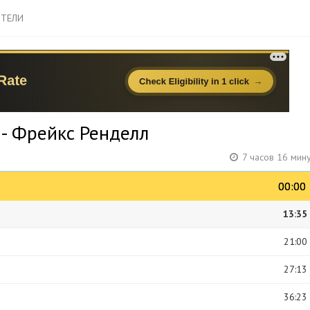
ТЕЛИ
 - Фрейкс Ренделл
7 часов 16 мин
00:00
00:00
13:35
21:00
27:13
36:23