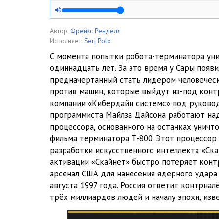
05
06
Автор:
Фрейкс Ренделл
Исполняет:
Serj Polo
07
С момента попытки робота-терминатора ун
одиннадцать лет. За это время у Сары появ
08
предначертанный стать лидером человеческ
09
против машин, которые выйдут из-под конт
компании «Кибердайн системс» под руково
10
программиста Майлза Дайсона работают на
процессора, основанного на останках уничт
11
фильма терминатора T-800. Этот процессор
12
разработки искусственного интеллекта «Ска
активации «Скайнет» быстро потеряет конт
13
арсенал США для нанесения ядерного удара 
августа 1997 года. Россия ответит контрнал
14
трёх миллиардов людей и началу эпохи, изв
15