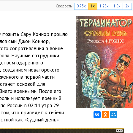
Скорость
0.75x
1x
1.25x
1.5x
2x
15:53
21:38
25:12
ичтожить Сару Коннор прошло
ился сын Джон Коннор,
32:08
ого сопротивления в войне
20:56
роля. Научные сотрудники
дством одарённого
40:09
д созданием новаторского
оженного в первой части
23:13
 станет основой для
20:51
йнет» военными. После его
роль и использует военный
36:09
по России в 02:14 утра 29
ётом, что приведёт к гибели
19:32
естной как «Судный день».
1:22:14