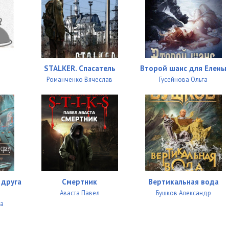
STALKER. Спасатель
Второй шанс для Елены
Романченко Вячеслав
Гусейнова Ольга
 друга
Смертник
Вертикальная вода
Аваста Павел
Бушков Александр
а