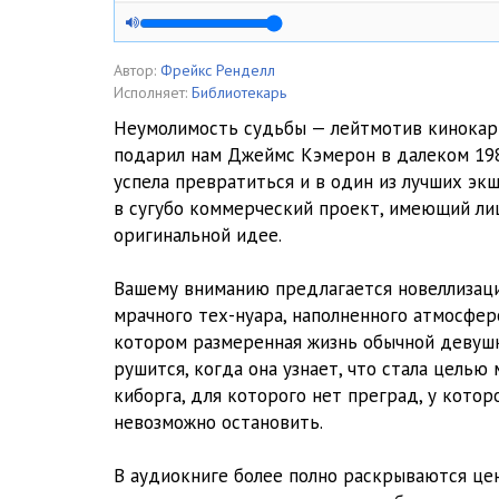
Часть 9 - 10
Часть 11 - 12
Автор:
Фрейкс Ренделл
Исполняет:
Библиотекарь
Часть 13 - 14
Неумолимость судьбы — лейтмотив кинокар
подарил нам Джеймс Кэмерон в далеком 1984
успела превратиться и в один из лучших эк
в сугубо коммерческий проект, имеющий ли
оригинальной идее.
Вашему вниманию предлагается новеллизаци
мрачного тех-нуара, наполненного атмосфер
котором размеренная жизнь обычной девуш
рушится, когда она узнает, что стала целью
киборга, для которого нет преград, у котор
невозможно остановить.
В аудиокниге более полно раскрываются цен