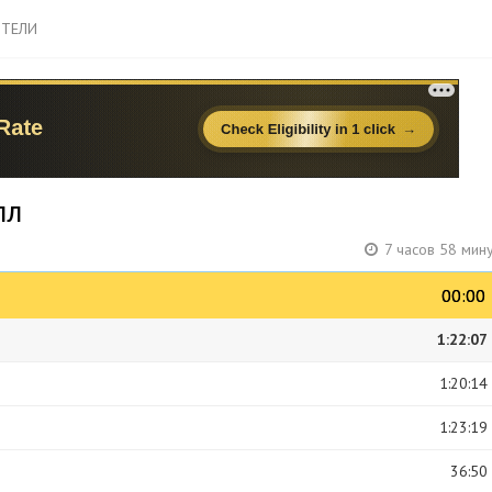
ТЕЛИ
лл
7 часов 58 мин
00:00
00:00
1:22:07
1:20:14
1:23:19
36:50