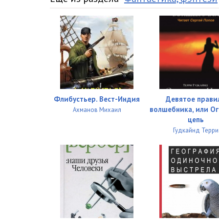
Флибустьер. Вест-Индия
Девятое прави
волшебника, или О
Ахманов Михаил
цепь
Гудкайнд Терри