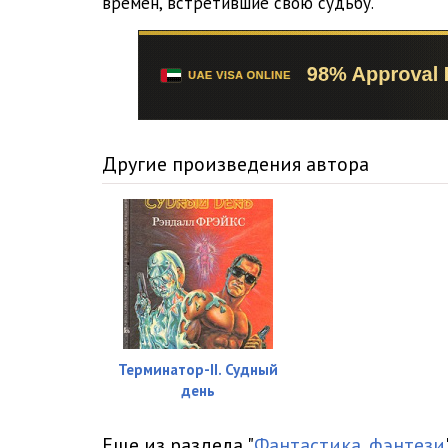
времен, встретившие свою судьбу.
Другие произведения автора
Терминатор-II. Судный
день
Еще из раздела "
Фантастика, фэнтези