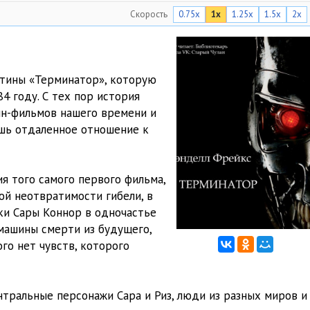
Скорость
0.75x
1x
1.25x
1.5x
2x
1:17:20
54:29
1:03:55
тины «Терминатор», которую
 году. С тех пор история
шн-фильмов нашего времени и
шь отдаленное отношение к
я того самого первого фильма,
ой неотвратимости гибели, в
ки Сары Коннор в одночастье
 машины смерти из будущего,
ого нет чувств, которого
тральные персонажи Сара и Риз, люди из разных миров и