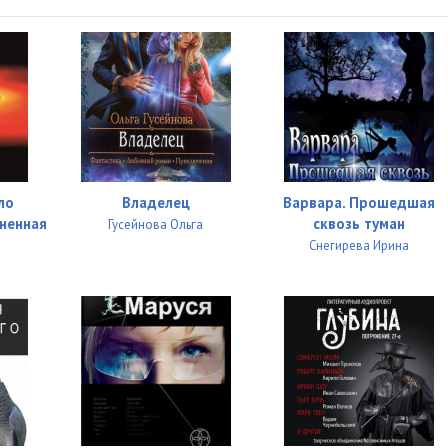
ло
Владелец
Варвара. Прошедшая
гненная
сквозь туман
Гусейнова Ольга
Снегирева Ирина