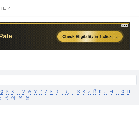
ТЕЛИ
Q
R
S
T
V
W
Y
Z
А
Б
В
Г
Д
Е
Ж
З
И
Й
К
Л
М
Н
О
П
跃
목
아
유
은