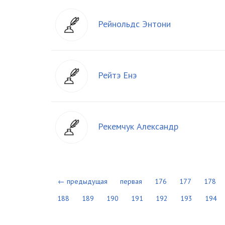
Рейнольдс Энтони
Рейтэ Енэ
Рекемчук Александр
← предыдущая
первая
176
177
178
188
189
190
191
192
193
194