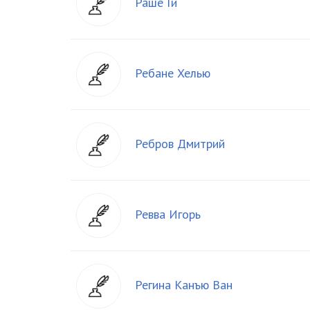
Раше Ги
Ребане Хелью
Ребров Дмитрий
Ревва Игорь
Регина Канъю Ван