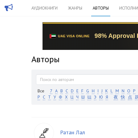
АУДИОКНИГИ
ЖАНРЫ
АВТОРЫ
ИСПОЛНИ
Авторы
Все
7
A
B
C
D
E
F
G
H
I
J
K
L
M
N
O
P
Р
С
Т
У
Ф
Х
Ц
Ч
Ш
Щ
Э
Ю
Я
夜
快
点
Ратан Лал