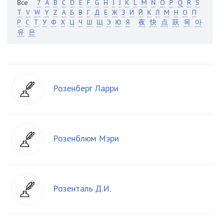
Все
7
A
B
C
D
E
F
G
H
I
J
K
L
M
N
O
P
Q
R
S
T
V
W
Y
Z
А
Б
В
Г
Д
Е
Ж
З
И
Й
К
Л
М
Н
О
П
Р
С
Т
У
Ф
Х
Ц
Ч
Ш
Щ
Э
Ю
Я
夜
快
点
跃
목
아
유
은
Розенберг Ларри
Розенблюм Мэри
Розенталь Д.И.