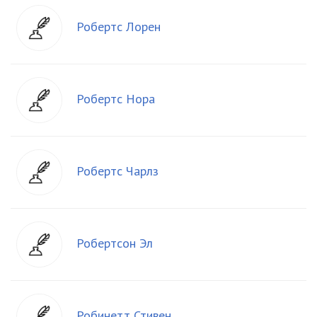
Робертс Лорен
Робертс Нора
Робертс Чарлз
Робертсон Эл
Робинетт Стивен