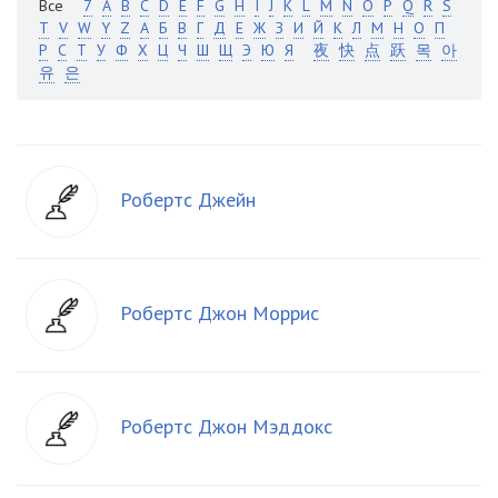
Все
7
A
B
C
D
E
F
G
H
I
J
K
L
M
N
O
P
Q
R
S
T
V
W
Y
Z
А
Б
В
Г
Д
Е
Ж
З
И
Й
К
Л
М
Н
О
П
Р
С
Т
У
Ф
Х
Ц
Ч
Ш
Щ
Э
Ю
Я
夜
快
点
跃
목
아
유
은
Робертс Джейн
Робертс Джон Моррис
Робертс Джон Мэддокс