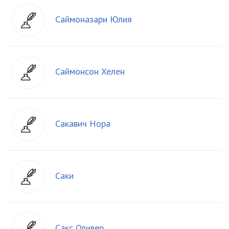
Саймоназари Юлия
Саймонсон Хелен
Сакавич Нора
Саки
Сакс Оливер