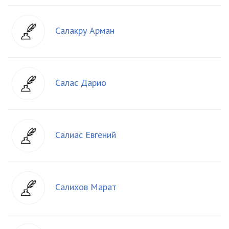
Салакру Арман
Салас Дарио
Салиас Евгений
Салихов Марат