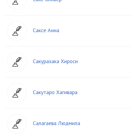
Саксе Анна
Сакуразака Хироси
Сакутаро Хагивара
Салагаева Людмила