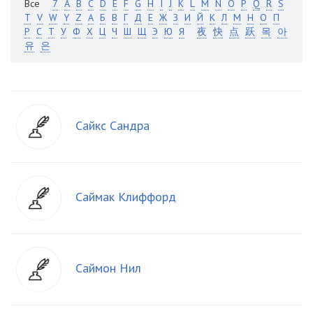
Все
7
A
B
C
D
E
F
G
H
I
J
K
L
M
N
O
P
Q
R
S
T
V
W
Y
Z
А
Б
В
Г
Д
Е
Ж
З
И
Й
К
Л
М
Н
О
П
Р
С
Т
У
Ф
Х
Ц
Ч
Ш
Щ
Э
Ю
Я
夜
快
点
跃
목
아
유
은
Сайкс Сандра
Саймак Клиффорд
Саймон Нил