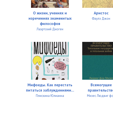
38_Lovkiy chelovek. Andrey Osterman (1686–1747)
О жизни, учениях и
Аристос
изречениях знаменитых
Фаулз Джон
39_Gosudarevo oko. Pavel Yaguzhinskiy (1683–1736)
философов
Лаэртский Диоген
40_Ten, znavshaya svoe mesto. Aleksey Makarov (167
41_Chernoknizhnik s Suharevoy bashni. Yakov Bryus (
42_Boevye generaly
43_Pribylschiki
44_Zaklyuchenie. Rossiya stanovitsya imperiey
Мифоеды. Как перестать
Всемогущее
питаться заблуждениями...
правительств
Плискина Юлианна
Мизес Людвиг ф