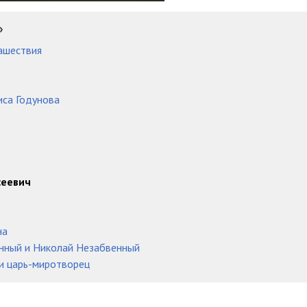
16:53
»
23:35
нашествия
04:20
27:23
иса Годунова
18:38
09:34
20:02
сеевич
23:08
11:29
на
енный и Николай Незабвенный
10:52
и царь-миротворец
21:51