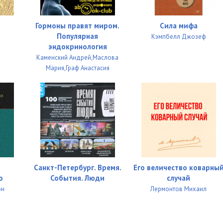
08:34
Гормоны правят миром.
Сила мифа
Популярная
Кэмпбелл Джозеф
08:02
эндокринология
Каменский Андрей,Маслова
5–1740)
06:24
Мария,Граф Анастасия
1670–1735)
08:57
11:32
13:28
15:53
Санкт-Петербург. Время.
Его величество коварны
о
События. Люди
случай
он
Лермонтов Михаил