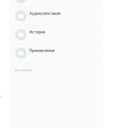
Аудиоспектакли
История
Приключения
Все жанры
й