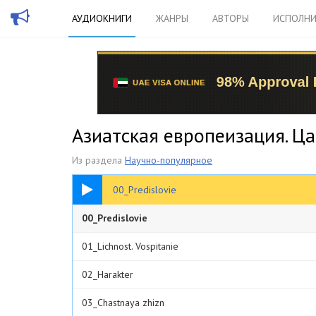
АУДИОКНИГИ
ЖАНРЫ
АВТОРЫ
ИСПОЛНИ
Азиатская европеизация. Ца
Из раздела
Научно-популярное
08:42
00_Predislovie
00_Predislovie
01_Lichnost. Vospitanie
02_Harakter
03_Chastnaya zhizn