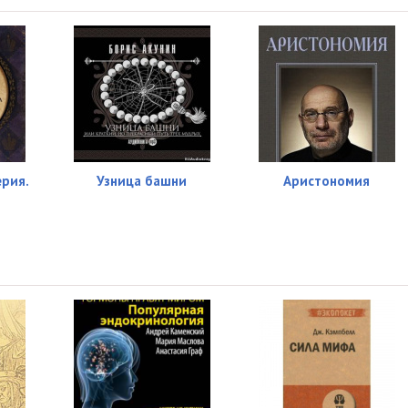
35:40
02:04
9)
14:08
)
13:42
11:46
ерия.
Узница башни
Аристономия
07:01
08:18
19)
10:25
09:55
)
07:59
09:25
08:36