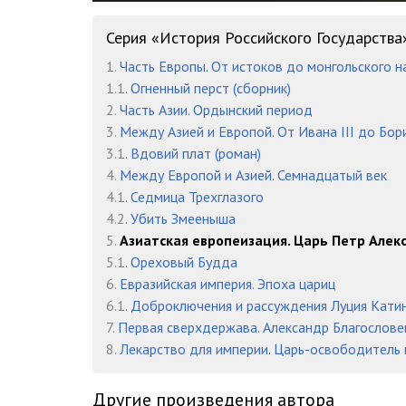
15_Prinuzhdenie k miru. 1718–1721
Серия «История Российского Государства
16_Poslednie gody. 1722–1725
1.
Часть Европы. От истоков до монгольского 
17_Peremeny
1.1.
Огненный перст (сборник)
2.
Часть Азии. Ордынский период
18_Pravitelstvennyy apparat
3.
Между Азией и Европой. От Ивана III до Бор
3.1.
Вдовий плат (роман)
19_Tsentr i provintsii
4.
Между Европой и Азией. Семнадцатый век
20_Zakony
4.1.
Седмица Трехглазого
4.2.
Убить Змееныша
21_Armiya i flot
5.
Азиатская европеизация. Царь Петр Алек
5.1.
Ореховый Будда
22_Ekonomika
6.
Евразийская империя. Эпоха цариц
23_Sosloviya
6.1.
Доброключения и рассуждения Луция Кати
7.
Первая сверхдержава. Александр Благослов
24_Tserkov
8.
Лекарство для империи. Царь-освободитель 
25_Diplomatiya
Другие произведения автора