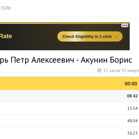
ТЕЛИ
рь Петр Алексеевич - Акунин Борис
12 часов 53 минут
00:00
00:00
08:42
15:54
48:04
36:23