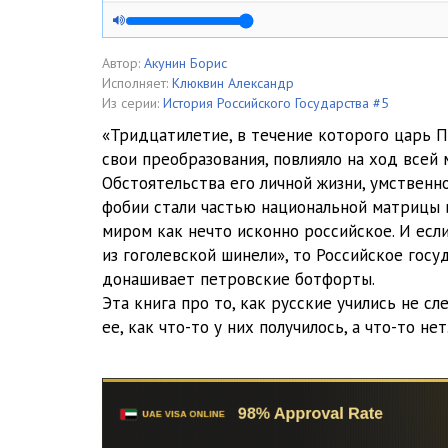
04_Sobytiya. Tsar, kotoryy ne hochet tsarstvovat. Sent
05_Pervye shagi. 1694–1696
Автор:
Акунин Борис
Исполняет:
Клюквин Александр
06_Bolshoe puteshestvie. Konets 1696 – avgust 1698
Из серии:
История Российского Государства #5
«Тридцатилетие, в течение которого царь 
07_Podgotovka k voyne. Osen 1698 – osen 1700
свои преобразования, повлияло на ход всей 
Обстоятельства его личной жизни, умственн
08_Tyazheloe vremya. Nachalo 1700 – leto 1702
фобии стали частью национальной матрицы 
09_Malenkie pobedy. 1702–1704
миром как нечто исконно российское. И есл
из гоголевской шинели», то Российское госу
10_Snova ispytaniya. 1705–1707
донашивает петровские ботфорты.
Эта книга про то, как русские учились не сл
11_Reshayuschaya faza velikoy voyny. 1708–1709
ее, как что-то у них получилось, а что-то нет
12_Novye triumfy i katastrofa. 1710–1711
13_Poteryannoe vremya. 1712–1714
14_Voyna zatyagivaetsya. 1715–1718