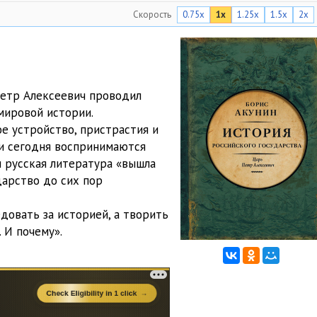
Скорость
0.75x
1x
1.25x
1.5x
2x
yabr 1689 – fevral 1694
13:27
24:00
20:44
Петр Алексеевич проводил
20:59
мировой истории.
ое устройство, пристрастия и
43:08
и сегодня воспринимаются
17:58
и русская литература «вышла
дарство до сих пор
20:18
едовать за историей, а творить
44:49
. И почему».
19:14
17:13
23:10