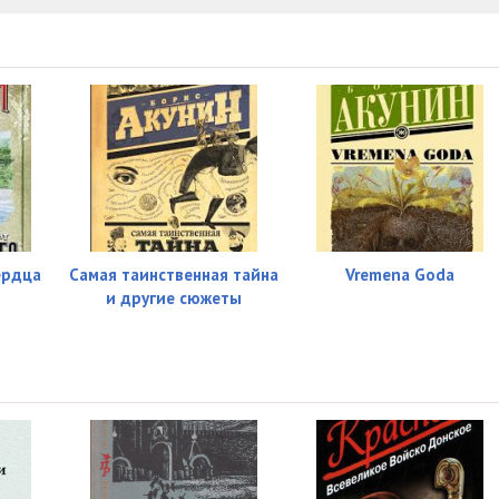
10:41
09:17
22:30
10:22
11:39
14:07
ердца
Самая таинственная тайна
Vremena Goda
и другие сюжеты
17:40
08:34
12:14
16:47
11:42