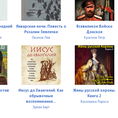
13:06
18:05
Средней
Январские ночи. Повесть о
Всевеликое Войско
18:48
Розалии Землячке
Донское
л
Овалов Лев
Краснов Петр
16:46
12:09
16:56
14:45
11:24
ротив
Иисус до Евангелий. Как
Жены русской короны.
13:03
обрывочные
Книга 2
воспоминания...
Васильева Лариса
10:20
Эрман Барт
10:24