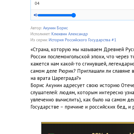
04
05
06
Автор:
Акунин Борис
Исполняет:
Клюквин Александр
07
Из серии:
История Российского Государства #1
«Страна, которую мы называем Древней Русь
08
России послемонгольской эпохи, что через 
кажется нам какой-то сгинувшей, легендарн
09
самом деле Рюрик? Приглашали ли славяне в
10
на врата Цареграда?»
Борис Акунин адресует свою историю Отеч
11
слушателей: людям, которым интересно узна
увлеченно вычислить), как было на самом де
12
Государстве – причине и российских бед, и р
13
14