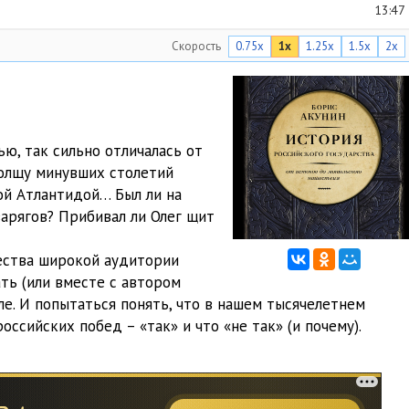
13:47
Скорость
0.75x
1x
1.25x
1.5x
2x
10:59
12:51
12:14
ю, так сильно отличалась от
17:41
толщу минувших столетий
ой Атлантидой… Был ли на
11:14
арягов? Прибивал ли Олег щит
11:50
ества широкой аудитории
22:26
ть (или вместе с автором
ле. И попытаться понять, что в нашем тысячелетнем
18:34
оссийских побед – «так» и что «не так» (и почему).
18:15
24:13