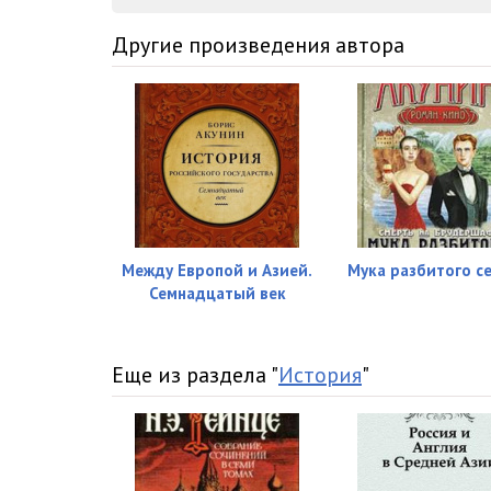
27
Другие произведения автора
28
29
30
31
32
Между Европой и Азией.
Мука разбитого с
Семнадцатый век
33
34
Еще из раздела "
История
"
35
36
37