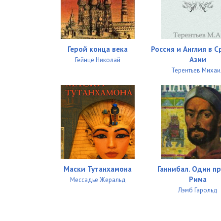
38
39
Герой конца века
Россия и Англия в 
40
Азии
Гейнце Николай
Терентьев Михаи
41
42
43
44
45
Маски Тутанхамона
Ганнибал. Один п
46
Рима
Мессадье Жеральд
Лэмб Гарольд
47
48