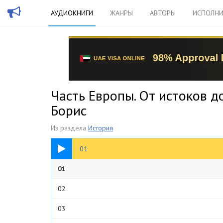
АУДИОКНИГИ
ЖАНРЫ
АВТОРЫ
ИСПОЛНИ
Часть Европы. От истоков д
Борис
Из раздела
История
12:28
01
01
02
03