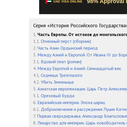
15
16
17
Серия «История Российского Государства
1.
Часть Европы. От истоков до монгольског
18
1.1.
Огненный перст (сборник)
19
2.
Часть Азии. Ордынский период
3.
Между Азией и Европой. От Ивана III до Бор
20
3.1.
Вдовий плат (роман)
4.
Между Европой и Азией. Семнадцатый век
21
4.1.
Седмица Трехглазого
22
4.2.
Убить Змееныша
5.
Азиатская европеизация. Царь Петр Алексеев
23
5.1.
Ореховый Будда
6.
Евразийская империя. Эпоха цариц
24
6.1.
Доброключения и рассуждения Луция Кати
25
7.
Первая сверхдержава. Александр Благослов
8.
Лекарство для империи. Царь-освободитель 
26