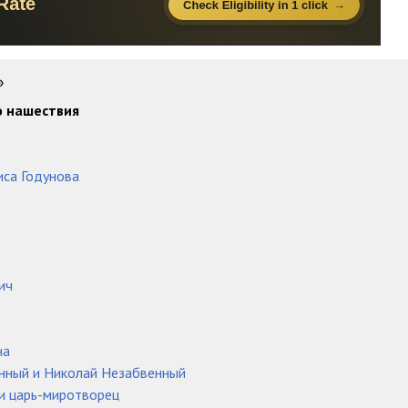
16:34
13:42
19:43
»
о нашествия
21:49
15:29
иса Годунова
17:55
11:08
15:05
ич
22:44
16:16
на
19:57
енный и Николай Незабвенный
и царь-миротворец
12:04