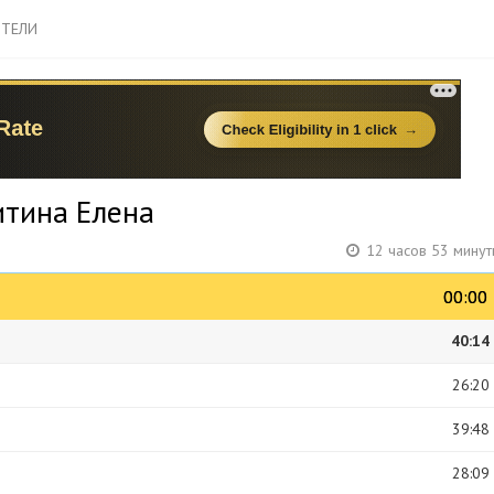
ТЕЛИ
итина Елена
12 часов 53 минут
00:00
00:00
40:14
26:20
39:48
28:09