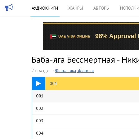
АУДИОКНИГИ
ЖАНРЫ
АВТОРЫ
ИСПОЛНИ
Баба-яга Бессмертная - Ник
Из раздела
Фантастика, фэнтези
40:14
001
001
002
003
004