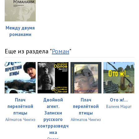
01_07_04_Belye odezhdy
21:29
01_08_01_Belye odezhdy
18:03
01_08_02_Belye odezhdy
20:29
Между двумя
романами
02_01_01_Belye odezhdy
26:29
02_01_02_Belye odezhdy
23:49
Еще из раздела "
Роман
"
02_01_03_Belye odezhdy
30:14
02_02_01_Belye odezhdy
21:53
02_02_02_Belye odezhdy
28:31
02_02_03_Belye odezhdy
31:30
Плач
Двойной
Плач
Ото ж!...
перелётной
агент.
перелётной
Валеев Марат
02_03_01_Belye odezhdy
24:35
птицы
Записки
птицы
русского
Айтматов Чингиз
Айтматов Чингиз
02_03_02_Belye odezhdy
25:17
контрразведч
ика
02_03_03_Belye odezhdy
24:03