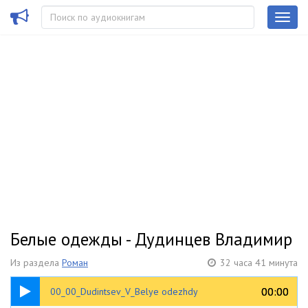
Белые одежды - Дудинцев Владимир
Из раздела
Роман
32 часа 41 минута
00:40
00:00
00:00
00_00_Dudintsev_V_Belye odezhdy