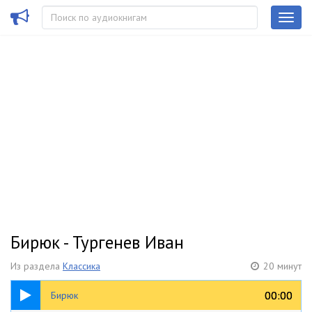
Бирюк - Тургенев Иван
Из раздела
Классика
20 минут
20:40
00:00
00:00
Бирюк