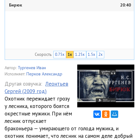
Бирюк
20:40
Скорость
0.75x
1x
1.25x
1.5x
2x
Автор:
Тургенев Иван
Исполняет:
Перков Александр
Другая озвучка:
Леонтьев
Сергей (2009 год)
Охотник пережидает грозу
у лесника, которого боятся
окрестные мужики. При нём
лесник отпускает
браконьера — умирающего от голода мужика, и
охотник понимает, что лесник на самом деле добрый