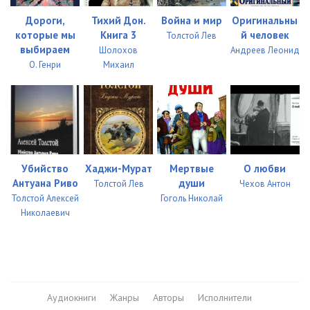
Дороги,
Тихий Дон.
Война и мир
Оригинальны
которые мы
Книга 3
й человек
Толстой Лев
выбираем
Шолохов
Андреев Леонид
О. Генри
Михаил
Убийство
Хаджи-Мурат
Мертвые
О любви
Антуана Риво
души
Толстой Лев
Чехов Антон
Толстой Алексей
Гоголь Николай
Николаевич
Аудиокниги
Жанры
Авторы
Исполнители