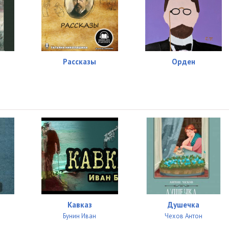
02:03
12:10
13:38
Рассказы
Орден
04:08
08:35
04:15
06:49
06:42
08:27
04:33
Кавказ
Душечка
07:21
Бунин Иван
Чехов Антон
02:53