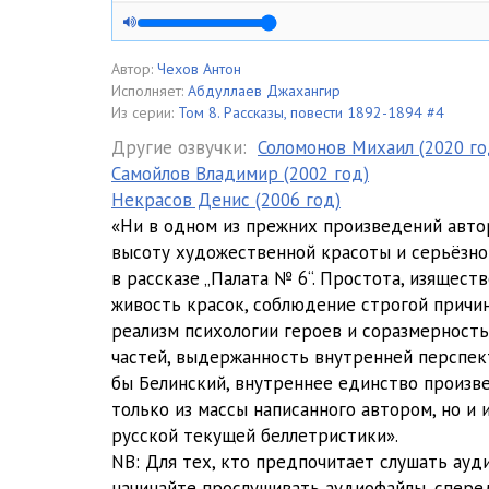
01-05
01-06
Автор:
Чехов Антон
Исполняет:
Абдуллаев Джахангир
01-07
Из серии:
Том 8. Рассказы, повести 1892-1894 #4
Другие озвучки:
Соломонов Михаил (2020 го
01-08
Самойлов Владимир (2002 год)
Некрасов Денис (2006 год)
01-09
«Ни в одном из прежних произведений авто
01-10
высоту художественной красоты и серьёзной
в рассказе „Палата № 6“. Простота, изяществ
01-11
живость красок, соблюдение строгой причин
реализм психологии героев и соразмерность
01-12
частей, выдержанность внутренней перспект
01-13
бы Белинский, внутреннее единство произв
только из массы написанного автором, но и 
01-14
русской текущей беллетристики».
NB: Для тех, кто предпочитает слушать ауд
01-15
начинайте прослушивать аудиофайлы, сперед