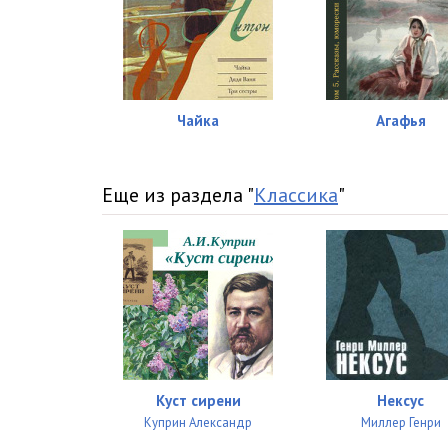
02-08
02-09
02-10
Чайка
Агафья
02-11
02-12
Еще из раздела "
Классика
"
02-13
02-14
02-15
02-16
02-17
Куст сирени
Нексус
02-18
Куприн Александр
Миллер Генри
02-19