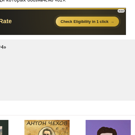
08:38
04:41
07:38
02:59
94»
09:21
04:48
09:06
04:13
09:06
12:25
06:44