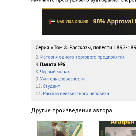
01-16
01-17
01-18
01-19
Серия «Том 8. Рассказы, повести 1892-18
02-01
2.
История одного торгового предприятия
4.
Палата №6
02-02
8.
Чёрный монах
02-03
9.
Учитель словесности
12.
Студент
02-04
13.
Рассказ неизвестного человека
02-05
Другие произведения автора
02-06
02-07