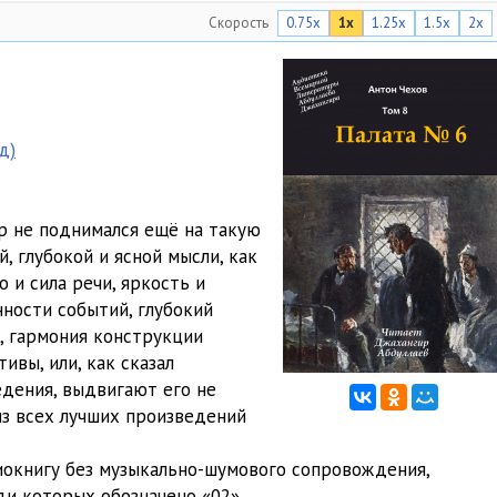
Скорость
0.75x
1x
1.25x
1.5x
2x
09:10
12:31
06:49
д)
02:05
12:14
р не поднимался ещё на такую
13:41
, глубокой и ясной мысли, как
о и сила речи, яркость и
04:14
ности событий, глубокий
, гармония конструкции
08:44
ивы, или, как сказал
04:18
едения, выдвигают его не
из всех лучших произведений
06:54
иокнигу без музыкально-шумового сопровождения,
06:45
и которых обозначено «02».