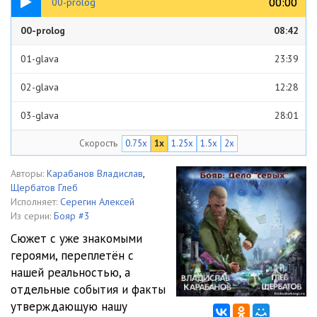
00:00
00:00
00-prolog
00-prolog
08:42
01-glava
23:39
02-glava
12:28
03-glava
28:01
Скорость
0.75x
1x
1.25x
1.5x
2x
04-glava
13:55
05-glava
26:29
Авторы:
Карабанов Владислав
,
Щербатов Глеб
06-glava
20:42
Исполняет:
Серегин Алексей
Из серии:
Бояр #3
07-glava
17:59
Сюжет с уже знакомыми
героями, переплетён с
08-glava-epilog
13:29
нашей реальностью, а
отдельные события и факты
утверждающую нашу