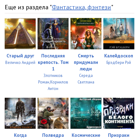
Еще из раздела "
Фантастика, фэнтези
"
Старый друг
Последняя
Смерть
Калейдоскоп
крепость. Том
придумали
Величко Андрей
Брэдбери Рэй
1
люди
Злотников
Середа
Роман,Корнилов
Светлана
Антон
Когда
Полведра
Космические
Призраки