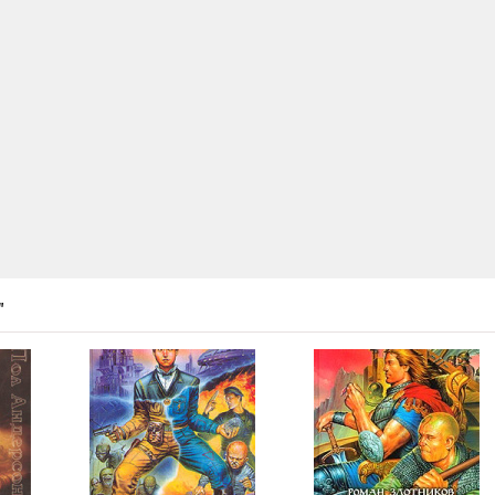
17:47
08:07
14:39
15:45
20:20
21:59
10:43
"
22:52
32:13
12:44
15:15
11:50