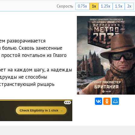
Скорость
0.75x
1x
1.25x
1.5x
2x
15:59
11:57
11:02
ем разворачивается
10:29
и болью. Сквозь занесенные
простой почтальон из Глазго
11:07
15:07
ает на каждом шагу, а надежды
 друиды не способны
10:34
й странствующий рыцарь
16:07
07:55
16:07
20:30