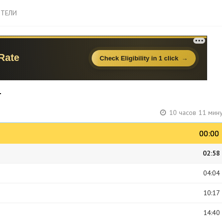
ТЕЛИ
т
10 часов 11 мин
00:00
00:00
02:58
04:04
10:17
14:40