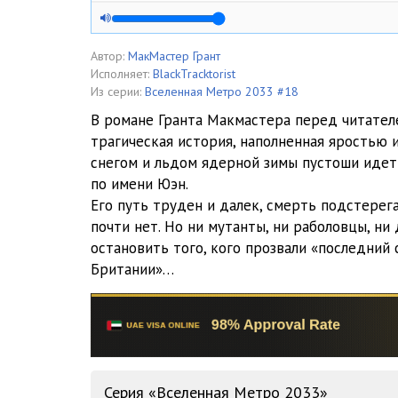
02-2
03-1
Автор:
МакМастер Грант
Исполняет:
BlackTracktorist
03-2
Из серии:
Вселенная Метро 2033 #18
В романе Гранта Макмастера перед читател
04-1
трагическая история, наполненная яростью 
снегом и льдом ядерной зимы пустоши идет 
04-2
по имени Юэн.
05-1
Его путь труден и далек, смерть подстерег
почти нет. Но ни мутанты, ни раболовцы, ни
05-2
остановить того, кого прозвали «последни
Британии»…
06-1
06-2
07-1
07-2
Серия «Вселенная Метро 2033»