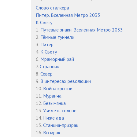
07-3
Слово сталкера
Питер. Вселенная Метро 2033
07-4
К Свету
08-1
1.
Путевые знаки. Вселенная Метро 2033
2.
Тёмные туннели
08-2
3.
Питер
4.
К Свету
09-1
6.
Мраморный рай
09-2
7.
Странник
8.
Север
10-1
9.
В интересах революции
10.
Война кротов
10-2
11.
Муранча
11-1
12.
Безымянка
13.
Увидеть солнце
11-2
14.
Ниже ада
15.
Станция-призрак
11-3
16.
Во мрак