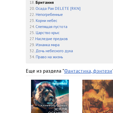
11-4
18.
Британия
20.
Осада Рая DELETE [RKN]
11-5
22.
Непогребенные
23.
Корни небес
12-1
24.
Слепящая пустота
12-2
25.
Царство крыс
27.
Наследие предков
13-1
29.
Изнанка мира
32.
Дочь небесного духа
14-1
34.
Право на жизнь
15-1
Еще из раздела "
Фантастика, фэнтези
15-2
15-3
16-1
16-2
16-3