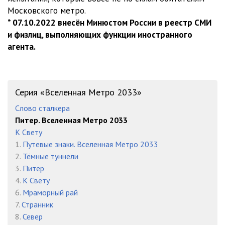
Московского метро.
010404
08:29
* 07.10.2022 внесён Минюстом России в реестр СМИ
и физлиц, выполняющих функции иностранного
010405
11:26
агента.
010406
08:44
010407
07:34
Серия «Вселенная Метро 2033»
010408
10:30
Слово сталкера
010501
09:52
Питер. Вселенная Метро 2033
К Свету
010502
10:56
1.
Путевые знаки. Вселенная Метро 2033
010503
10:08
2.
Тёмные туннели
3.
Питер
010504
08:35
4.
К Свету
6.
Мраморный рай
010505
09:39
7.
Странник
010506
08:33
8.
Север