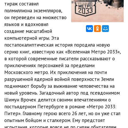
тираж составил
полмиллиона экземпляров,
010205
14:11
он переведен на множество
010301
10:24
языков и вдохновил
создание масштабной
010302
09:41
компьютерной игры. Эта
постапокалиптическая история породила новую
010303
10:34
серию книг, известную как «Вселенная Метро 2033»,
010304
10:45
в которой современные писатели рассказывают о
приключениях персонажей за пределами
010305
09:50
Московского метро. Их приключения на почти
разрушенной ядерной войной поверхности Земли
010306
09:09
поднимают борьбу за выживание человечества на
010307
05:35
новый уровень. Загадочный автор под псевдонимом
Шимун Врочек делится своими впечатлениями о
010401
10:27
постъядерном Петербурге в романе «Метро 2033:
Питер». Главному герою всего 26 лет, но он уже стал
010402
10:04
опытным бойцом и сталкером. Ему предстоят
010403
09:17
испытания, которые вовсе не по силам обитателям