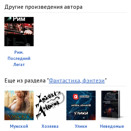
010801
11:03
Другие произведения автора
010802
10:05
010803
11:54
010804
07:02
010805
14:56
Рим.
Последний
010806
11:38
Легат
010807
12:28
Еще из раздела "
Фантастика, фэнтези
"
020901
06:29
020902
07:40
020903
09:51
020904
12:36
Мужской
Хозяева
Улики
Неведомые