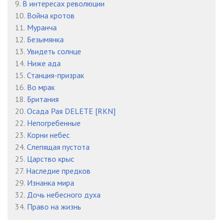
9.
В интересах революции
010601
10:02
10.
Война кротов
11.
Муранча
010602
10:33
12.
Безымянка
010603
10:48
13.
Увидеть солнце
14.
Ниже ада
010604
08:44
15.
Станция-призрак
16.
Во мрак
010605
08:49
18.
Британия
010606
08:24
20.
Осада Рая DELETE [RKN]
22.
Непогребенные
010607
06:43
23.
Корни небес
24.
Слепящая пустота
010701
10:33
25.
Царство крыс
010702
10:06
27.
Наследие предков
29.
Изнанка мира
010703
09:34
32.
Дочь небесного духа
34.
Право на жизнь
010704
07:04