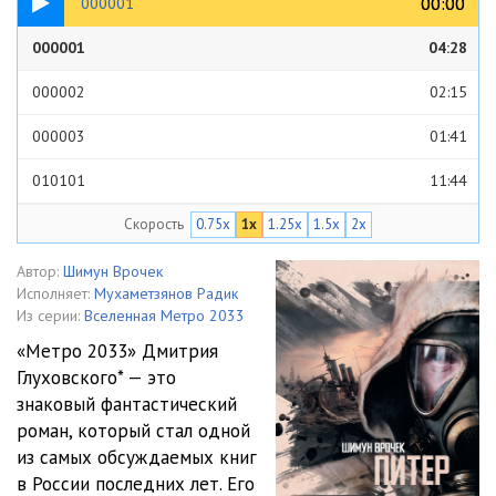
00:00
00:00
000001
000001
04:28
000002
02:15
000003
01:41
010101
11:44
Скорость
0.75x
1x
1.25x
1.5x
2x
010102
11:33
010103
10:11
Автор:
Шимун Врочек
Исполняет:
Мухаметзянов Радик
010104
07:45
Из серии:
Вселенная Метро 2033
«Метро 2033» Дмитрия
010201
09:55
Глуховского* — это
знаковый фантастический
010202
10:58
роман, который стал одной
010203
11:26
из самых обсуждаемых книг
в России последних лет. Его
010204
10:54