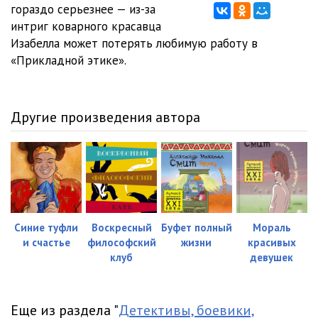
гораздо серьезнее — из-за
интриг коварного красавца
11_Budte_ostorozhny_s_komplimentami
19:51
Изабелла может потерять любимую работу в
12_Budte_ostorozhny_s_komplimentami
20:51
«Прикладной этике».
13_Budte_ostorozhny_s_komplimentami
18:41
14_Budte_ostorozhny_s_komplimentami
26:17
Другие произведения автора
15_Budte_ostorozhny_s_komplimentami
24:18
16_Budte_ostorozhny_s_komplimentami
22:35
17_Budte_ostorozhny_s_komplimentami
30:55
18_Budte_ostorozhny_s_komplimentami
35:58
Синие туфли
Воскресный
Буфет полный
Мораль
и счастье
философский
жизни
красивых
клуб
девушек
Еще из раздела "
Детективы, боевики,