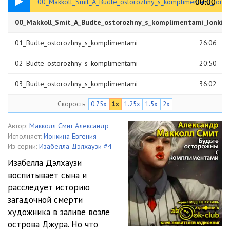
00:00
00:00
00_Makkoll_Smit_A_Budte_ostorozhny_s_komplimentami_Ionki
00_Makkoll_Smit_A_Budte_ostorozhny_s_komplimentami_Ionkin
34:39
01_Budte_ostorozhny_s_komplimentami
26:06
02_Budte_ostorozhny_s_komplimentami
20:50
03_Budte_ostorozhny_s_komplimentami
36:02
Скорость
0.75x
1x
1.25x
1.5x
2x
04_Budte_ostorozhny_s_komplimentami
30:50
05_Budte_ostorozhny_s_komplimentami
26:48
Автор:
Макколл Смит Александр
Исполняет:
Ионкина Евгения
06_Budte_ostorozhny_s_komplimentami
32:11
Из серии:
Изабелла Дэлхаузи #4
Изабелла Дэлхаузи
07_Budte_ostorozhny_s_komplimentami
41:22
воспитывает сына и
расследует историю
08_Budte_ostorozhny_s_komplimentami
28:52
загадочной смерти
09_Budte_ostorozhny_s_komplimentami
31:47
художника в заливе возле
острова Джура. Но что
10_Budte_ostorozhny_s_komplimentami
21:50