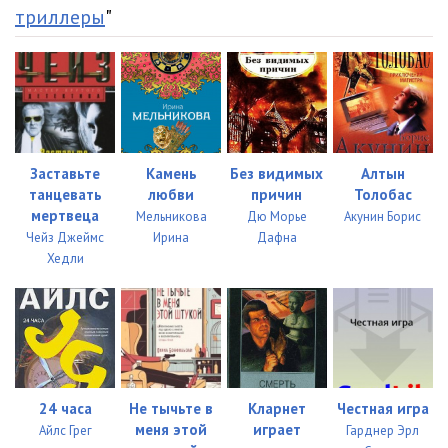
триллеры
"
Заставьте
Камень
Без видимых
Алтын
танцевать
любви
причин
Толобас
мертвеца
Мельникова
Дю Морье
Акунин Борис
Чейз Джеймс
Ирина
Дафна
Хедли
24 часа
Не тычьте в
Кларнет
Честная игра
меня этой
играет
Айлс Грег
Гарднер Эрл