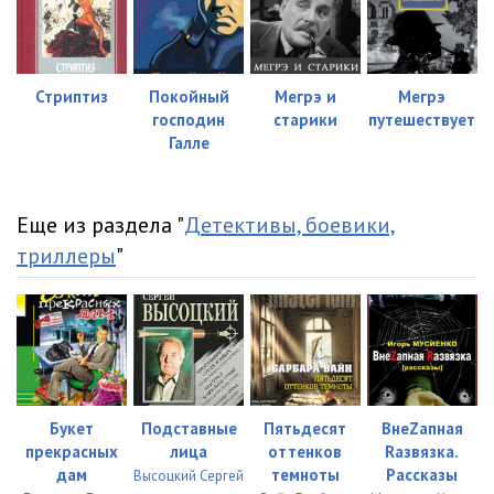
Стриптиз
Покойный
Мегрэ и
Мегрэ
господин
старики
путешествует
Галле
Еще из раздела "
Детективы, боевики,
триллеры
"
Букет
Подставные
Пятьдесят
ВнеZапная
прекрасных
лица
оттенков
Rазвязка.
дам
темноты
Рассказы
Высоцкий Сергей