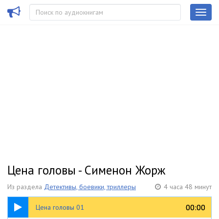
Цена головы - Сименон Жорж
Из раздела
Детективы, боевики, триллеры
4 часа 48 минут
29:37
00:00
00:00
Цена головы 01