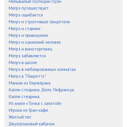
Небывалый господин Оуэн
Мегрэ путешествует
Мегрэ ошибается
Мегрэ и строптивые свидетели
Мегрэ и старики
Мегрэ и привидение
Мегрэ и одинокий человек
Мегрэ и виноторговец
Мегрэ забавляется
Мегрэ в школе
Мегрэ в меблированных комнатах
Мегрэ в "Пикреттс"
Маньяк из Бержерака
Капли стеарина. Дело Лефрансуа
Капли стеарина
Из книги «Точка с запятой»
Игроки из Гран-кафе
Желтый пес
Двухгрошовый кабачок