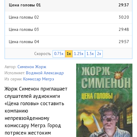
Цена головы 01
29:37
Цена головы 02
30:20
Цена головы 03
29:48
Цена головы 04
29:57
Скорость
0.75x
1x
1.25x
1.5x
2x
Цена головы 05
30:47
Цена головы 06
29:19
Автор:
Сименон Жорж
Исполняет:
Водяной Александр
Цена головы 07
30:08
Из серии:
Комиссар Мегрэ
Жорж Сименон приглашает
Цена головы 08
29:38
слушателей аудиокниги
«Цена головы» составить
Цена головы 09
30:06
компанию
Цена головы 10
18:29
непревзойденному
комиссару Мегрэ. Город
потрясен жестоким