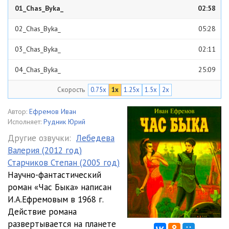
01_Chas_Byka_
02:58
02_Chas_Byka_
05:28
03_Chas_Byka_
02:11
04_Chas_Byka_
25:09
Скорость
0.75x
1x
1.25x
1.5x
2x
05_Chas_Byka_
20:59
06_Chas_Byka_
20:39
Автор:
Ефремов Иван
Исполняет:
Рудник Юрий
07_Chas_Byka_
20:54
Другие озвучки:
Лебедева
Валерия (2012 год)
08_Chas_Byka_
27:18
Старчиков Степан (2005 год)
09_Chas_Byka_
28:30
Научно-фантастический
роман «Час Быка» написан
10_Chas_Byka_
23:33
И.А.Ефремовым в 1968 г.
Действие романа
11_Chas_Byka_
22:51
развертывается на планете