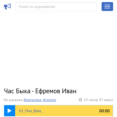
Час Быка - Ефремов Иван
Из раздела
Фантастика, фэнтези
19 часов 47 минут
02:58
00:00
00:00
01_Chas_Byka_