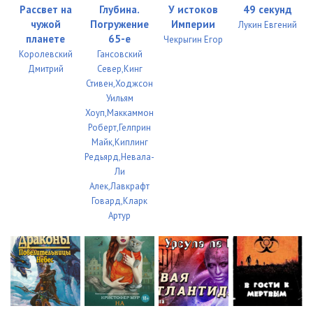
Рассвет на
Глубина.
У истоков
49 секунд
35_Chas_Byka_
25:44
чужой
Погружение
Империи
Лукин Евгений
планете
65-е
Чекрыгин Егор
36_Chas_Byka_
28:31
Королевский
Гансовский
Дмитрий
Север,Кинг
37_Chas_Byka_
28:08
Стивен,Ходжсон
Уильям
38_Chas_Byka_
29:15
Хоуп,Маккаммон
Роберт,Гелприн
39_Chas_Byka_
29:33
Майк,Киплинг
Редьярд,Невала-
40_Chas_Byka_
27:33
Ли
Алек,Лавкрафт
41_Chas_Byka_
27:47
Говард,Кларк
Артур
42_Chas_Byka_
20:24
43_Chas_Byka_
18:55
44_Chas_Byka_
27:37
45_Chas_Byka_
26:55