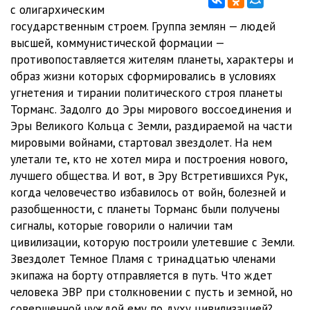
12_Chas_Byka_
22:08
с олигархическим
государственным строем. Группа землян — людей
13_Chas_Byka_
25:26
высшей, коммунистической формации —
противопоставляется жителям планеты, характеры и
14_Chas_Byka_
25:58
образ жизни которых сформировались в условиях
15_Chas_Byka_
24:34
угнетения и тирании политического строя планеты
Торманс. Задолго до Эры мирового воссоединения и
16_Chas_Byka_
24:58
Эры Великого Кольца с Земли, раздираемой на части
мировыми войнами, стартовал звездолет. На нем
17_Chas_Byka_
26:48
улетали те, кто не хотел мира и построения нового,
18_Chas_Byka_
30:08
лучшего общества. И вот, в Эру Встретившихся Рук,
когда человечество избавилось от войн, болезней и
19_Chas_Byka_
27:10
разобщенности, с планеты Торманс были получены
сигналы, которые говорили о наличии там
20_Chas_Byka_
28:10
цивилизации, которую построили улетевшие с Земли.
21_Chas_Byka_
28:05
Звездолет Темное Пламя с тринадцатью членами
экипажа на борту отправляется в путь. Что ждет
22_Chas_Byka_
26:51
человека ЭВР при столкновении с пусть и земной, но
совершенной чуждой ему по духу цивилизацией?