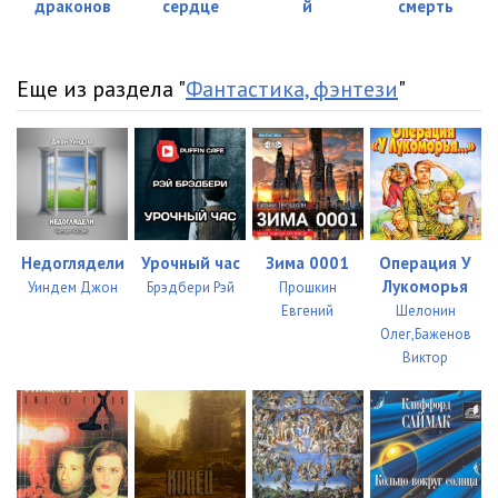
драконов
сердце
й
смерть
Еще из раздела "
Фантастика, фэнтези
"
Недоглядели
Урочный час
Зима 0001
Операция У
Лукоморья
Уиндем Джон
Брэдбери Рэй
Прошкин
Евгений
Шелонин
Олег,Баженов
Виктор