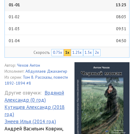
01-01
13:25
01-02
08:03
01-03
09:31
01-04
04:50
Скорость
0.75x
1x
1.25x
1.5x
2x
01-05
09:53
01-06
07:13
Автор:
Чехов Антон
Исполняет:
Абдуллаев Джахангир
01-07
06:16
Из серии:
Том 8. Рассказы, повести
1892-1894 #8
01-08
09:13
Другие озвучки:
Водяной
Александр (0 год)
01-09
12:55
Кутищев Александр (2018
02-01
13:04
год)
Змеев Илья (2014 год)
02-02
07:46
Андрей Васильич Коврин,