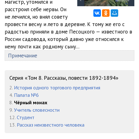
магистр, утомился и
02-03
09:27
расстроил себе нервы. Он
02-04
04:45
не лечился, но внял совету
провести весну и лето в деревне. К тому же его с
02-05
09:48
радостью приняли в доме Песоцкого — известного в
России садовода, который давно уже относился к
02-06
07:08
нему почти как родному сыну...
02-07
06:10
Примечание
02-08
09:06
02-09
Серия «Том 8. Рассказы, повести 1892-1894»
11:38
2.
История одного торгового предприятия
4.
Палата №6
8.
Чёрный монах
9.
Учитель словесности
12.
Студент
13.
Рассказ неизвестного человека