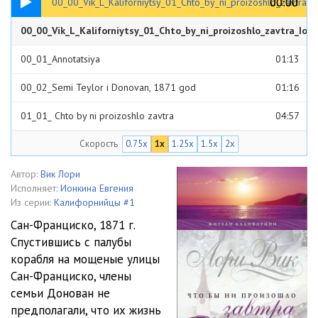
00:00
00:00
00_00_Vik_L_Kaliforniytsy_01_Chto_by_ni_proizoshlo_zavtra_I
00_00_Vik_L_Kaliforniytsy_01_Chto_by_ni_proizoshlo_zavtra_Ion
00:34
00_01_Annotatsiya
01:13
00_02_Semi Teylor i Donovan, 1871 god
01:16
01_01_ Chto by ni proizoshlo zavtra
04:57
Скорость
0.75x
1x
1.25x
1.5x
2x
01_02_ Chto by ni proizoshlo zavtra
05:33
01_03_ Chto by ni proizoshlo zavtra
10:16
Автор:
Вик Лори
Исполняет:
Ионкина Евгения
01_04_ Chto by ni proizoshlo zavtra
11:59
Из серии:
Калифорнийцы #1
Сан-Франциско, 1871 г.
01_05_ Chto by ni proizoshlo zavtra
11:02
Спустившись с палубы
корабля на мощеные улицы
01_06_ Chto by ni proizoshlo zavtra
12:00
Сан-Франциско, члены
01_07_ Chto by ni proizoshlo zavtra
10:30
семьи Донован не
предполагали, что их жизнь
01_08_ Chto by ni proizoshlo zavtra
13:49