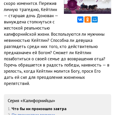
скоро изменится. Пережив
личную трагедию, Кейтлин
01_09_ Chto by ni proizoshlo zavtra
08:31
— старшая дочь Донован —
01_10_ Chto by ni proizoshlo zavtra
05:23
вынуждена столкнуться с
жестокой реальностью
01_11_ Chto by ni proizoshlo zavtra
14:27
калифорнийской жизни. Воспользуются ли мужчины
невинностью Кейтлин? Способна ли девушка
01_12_ Chto by ni proizoshlo zavtra
11:09
разглядеть среди них того, кто действительно
01_13_ Chto by ni proizoshlo zavtra
12:43
предназначен ей Богом? Сможет ли Кейтлин
позаботиться о своей семье до возвращения отца?
01_14_ Chto by ni proizoshlo zavtra
12:52
Горечь обращается в радость победы, наивность — в
зрелость, когда Кейтлин молится Богу, прося Его
01_15_ Chto by ni proizoshlo zavtra
09:50
дать ей сил для преодоления жизненных
01_16_ Chto by ni proizoshlo zavtra
07:21
препятствий.
01_17_ Chto by ni proizoshlo zavtra
08:35
Серия «Калифорнийцы»
01_18_ Chto by ni proizoshlo zavtra
08:15
1.
Что бы ни произошло завтра
01_19_ Chto by ni proizoshlo zavtra
07:00
2.
По прошествии времени